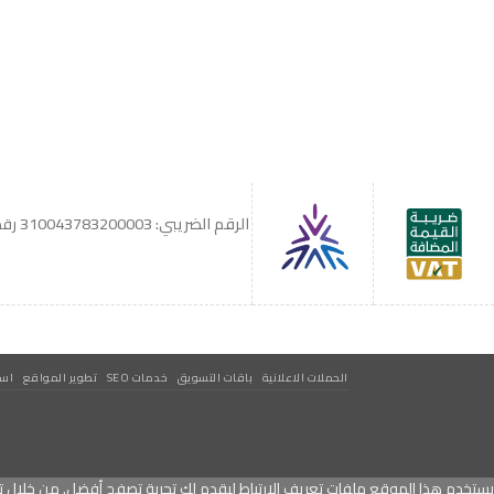
الاستبدال والاسترجاع
شروط الاستخدام
الرقم الضريبي: 310043783200003
رقم 
الحملات الاعلانية
باقات التسويق
خدمات SEO
تطوير المواقع
است
يستخدم هذا الموقع ملفات تعريف الارتباط ليقدم لك تجربة تصفح أفضل. من خلال تص