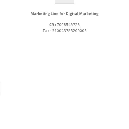
Marketing Line for Digital Marketing
CR
: 7008545728
Tax
: 310043783200003
ام واتساب مباشرة؟
 مجانا