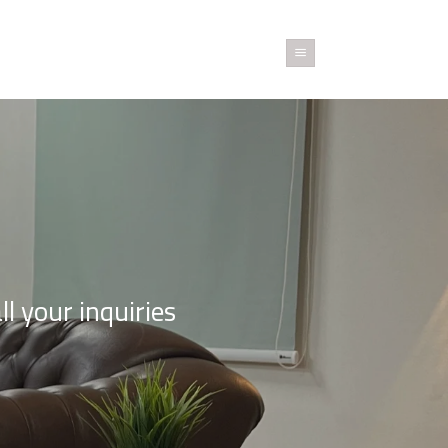
خطي
لمحتوى
 your inquiries.