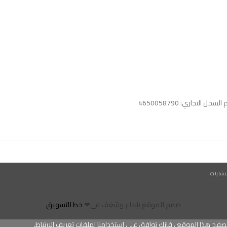
واتساب لاين
© 2026 خدمات احترافية
السجل التجاري: 4650058790
شارات
صمم الموقع بإبداع وشغف في❤
خط التسويق
فح هذا الموقع ، فإنك توافق على استخدامنا لملفات تعريف الارتباط.