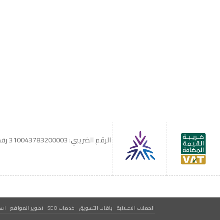
سياسة الخصوصية
للشكاوي والمقترحات
الاستبدال والاسترجاع
شروط الاستخدام
الرقم الضريبي: 310043783200003
رقم 
الحملات الاعلانية
باقات التسويق
خدمات SEO
تطوير المواقع
است