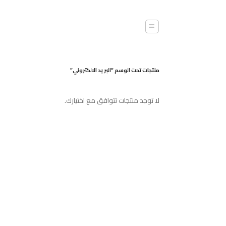
خطي
لمحتوى
منتجات تحت الوسم “البريد الالكتروني”
لا توجد منتجات تتوافق مع اختيارك.
هل انت جاهز لاستخد
اشترك