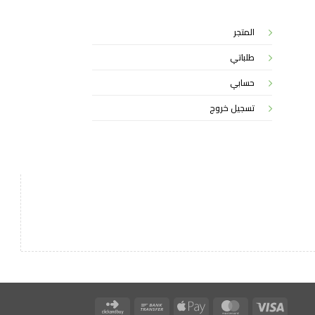
المتجر
طلباتي
حسابي
تسجيل خروج
Click
Bank
Apple
MasterCard
Visa