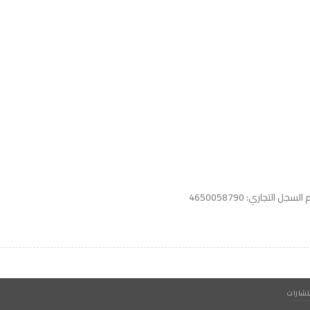
واتساب لاين
© 2026 خدمات احترافية
السجل التجاري: 4650058790
شارات