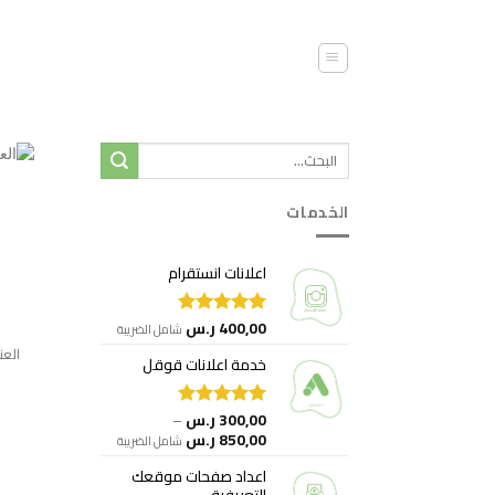
خطي
لمحتوى
الخدمات
اعلانات انستقرام
400,00
ر.س
تم التقييم
شامل الضريبة
5.00
من 5
العن
خدمة اعلانات قوقل
300,00
ر.س
–
تم التقييم
نطاق
850,00
ر.س
5.00
من 5
شامل الضريبة
السعر:
اعداد صفحات موقعك
من