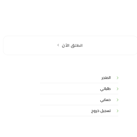
انطلق الآن
المتجر
طلباتي
حسابي
تسجيل خروج