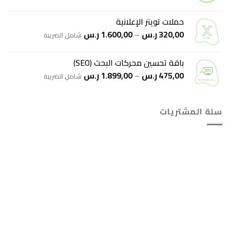
السعر:
من
حملات تويتر الإعلانية
نطاق
320,00
ر.س
–
1.600,00
ر.س
خلال
شامل الضريبة
السعر:
من
باقة تحسين محركات البحث (SEO)
نطاق
475,00
ر.س
–
1.899,00
ر.س
خلال
شامل الضريبة
السعر:
من
سلة المشتريات
خلال