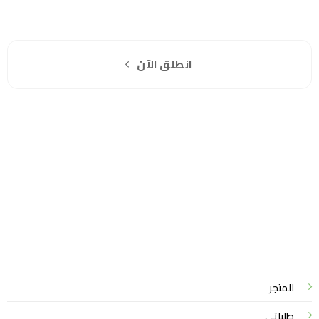
هل انت جاهز لاستخدام واتساب مباشرة؟
اشترك مجانا
انطلق الآن
سياسة الخصوصية
للشكاوي والمقترحات
الاستبدال والاسترجاع
شروط الاستخدام
واتساب لاين
© 2026 خدمات احترافية
المتجر
طلباتي