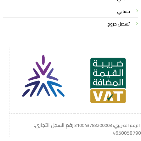
حسابي
تسجيل خروج
رقم السجل التجاري:
الرقم الضريبي: 310043783200003
4650058790