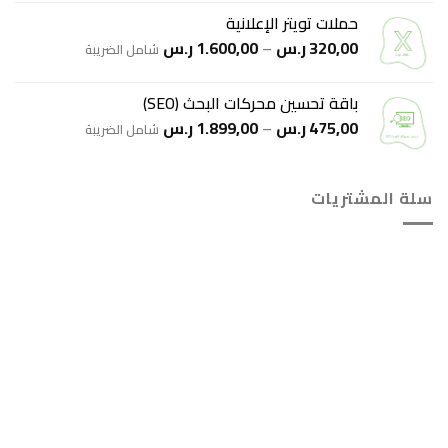
من
حملات تويتر الإعلانية
نطاق
320,00
ر.س
–
1.600,00
ر.س
خلال
شامل الضريبة
السعر:
من
باقة تحسين محركات البحث (SEO)
نطاق
475,00
ر.س
–
1.899,00
ر.س
خلال
شامل الضريبة
السعر:
من
سلة المشتريات
خلال
هل انت جاهز لاستخدام واتساب مباشرة؟