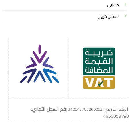
حسابي
تسجيل خروج
رقم السجل التجاري:
الرقم الضريبي: 310043783200003
4650058790