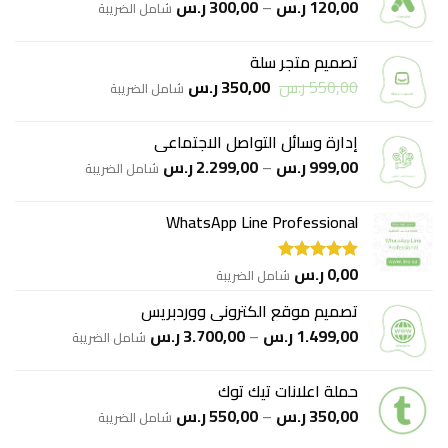
نطاق
120,00
ر.س
–
300,00
ر.س
شامل الضريبة
السعر:
من
تصميم متجر سلة
السعر
السعر
550,00
ر.س
350,00
ر.س
خلال
شامل الضريبة
الأصلي
الحالي
هو:
هو:
إدارة وسائل التواصل الاجتماعي
550,00 ر.س.
350,00 ر.س.
نطاق
999,00
ر.س
–
2.299,00
ر.س
شامل الضريبة
السعر:
من
WhatsApp Line Professional
خلال
0,00
ر.س
شامل الضريبة
تم التقييم
5.00
من 5
تصميم موقع الكتروني ووردبريس
نطاق
1.499,00
ر.س
–
3.700,00
ر.س
شامل الضريبة
السعر:
من
حملة اعلانات تيك توك
نطاق
350,00
ر.س
–
550,00
ر.س
خلال
شامل الضريبة
السعر: