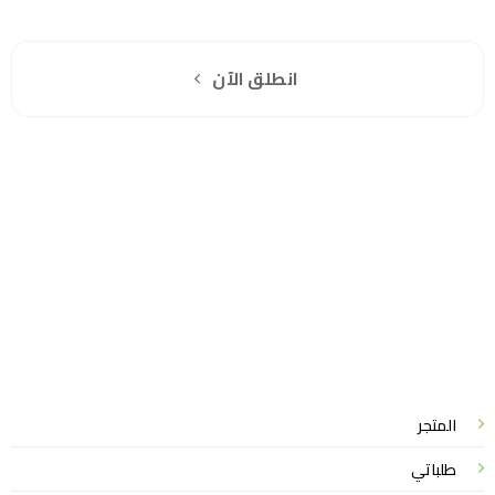
اشترك مجانا
انطلق الآن
سياسة الخصوصية
للشكاوي والمقترحات
الاستبدال والاسترجاع
شروط الاستخدام
واتساب لاين
© 2026 خدمات احترافية
المتجر
طلباتي