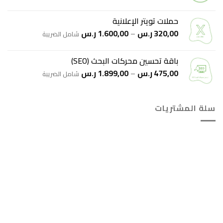
السعر:
من
حملات تويتر الإعلانية
نطاق
320,00
ر.س
–
1.600,00
ر.س
خلال
شامل الضريبة
السعر:
من
باقة تحسين محركات البحث (SEO)
نطاق
475,00
ر.س
–
1.899,00
ر.س
خلال
شامل الضريبة
السعر:
من
سلة المشتريات
خلال