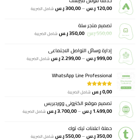
خدمة قوقل ميرشنت
نطاق
120,00
ر.س
–
300,00
ر.س
شامل الضريبة
السعر:
من
تصميم متجر سلة
السعر
السعر
550,00
ر.س
350,00
ر.س
خلال
شامل الضريبة
الأصلي
الحالي
هو:
هو:
إدارة وسائل التواصل الاجتماعي
550,00 ر.س.
350,00 ر.س.
نطاق
999,00
ر.س
–
2.299,00
ر.س
شامل الضريبة
السعر:
من
WhatsApp Line Professional
خلال
0,00
ر.س
شامل الضريبة
تم التقييم
5.00
من 5
تصميم موقع الكتروني ووردبريس
نطاق
1.499,00
ر.س
–
3.700,00
ر.س
شامل الضريبة
السعر:
من
حملة اعلانات تيك توك
نطاق
350,00
ر.س
–
550,00
ر.س
خلال
شامل الضريبة