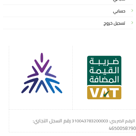
حسابي
تسجيل خروج
رقم السجل التجاري:
الرقم الضريبي: 310043783200003
4650058790