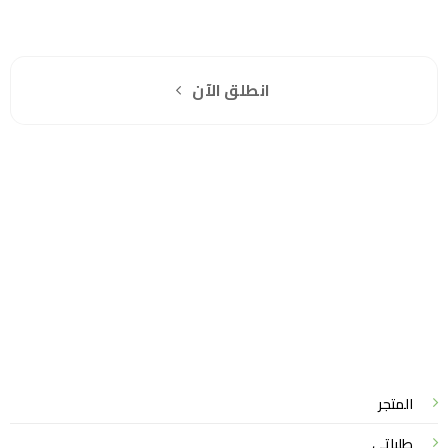
هل انت جاهز لاستخدام واتساب مباشرة؟
اشترك مجانا
انطلق الآن
سياسة الخصوصية
للشكاوي والمقترحات
الاستبدال والاسترجاع
شروط الاستخدام
واتساب لاين
© 2026 خدمات احترافية
المتجر
طلباتي