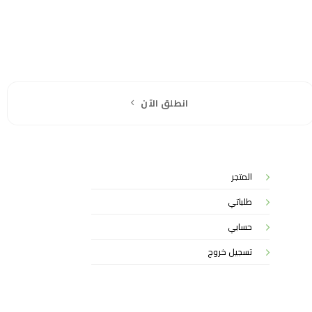
انطلق الآن
المتجر
طلباتي
حسابي
تسجيل خروج