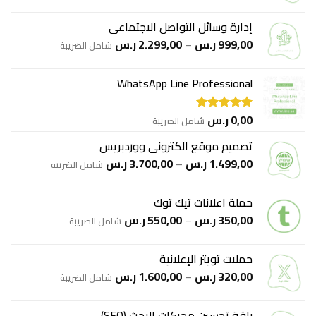
الأصلي
الحالي
هو:
هو:
إدارة وسائل التواصل الاجتماعي
550,00 ر.س.
350,00 ر.س.
نطاق
999,00
ر.س
–
2.299,00
ر.س
شامل الضريبة
السعر:
من
WhatsApp Line Professional
خلال
0,00
ر.س
شامل الضريبة
تم التقييم
5.00
من 5
تصميم موقع الكتروني ووردبريس
نطاق
1.499,00
ر.س
–
3.700,00
ر.س
شامل الضريبة
السعر:
من
حملة اعلانات تيك توك
نطاق
350,00
ر.س
–
550,00
ر.س
خلال
شامل الضريبة
السعر:
من
حملات تويتر الإعلانية
نطاق
320,00
ر.س
–
1.600,00
ر.س
خلال
شامل الضريبة
السعر:
من
باقة تحسين محركات البحث (SEO)