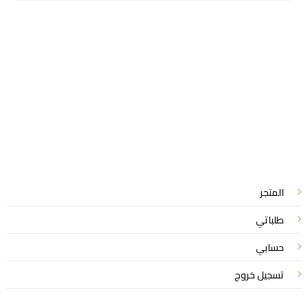
سياسة الخصوصية
للشكاوي والمقترحات
الاستبدال والاسترجاع
شروط الاستخدام
واتساب لاين
© 2026 خدمات احترافية
المتجر
طلباتي
حسابي
تسجيل خروج