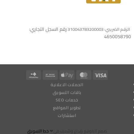
رقم السجل التجاري:
الرقم الضريبي: 310043783200003
4650058790
Click
Bank
Apple
MasterCard
Visa
and
Transfer
Pay
الحملات الاعلانية
Buy
باقات التسويق
خدمات SEO
تطوير المواقع
استشارات
صمم الموقع بإبداع وشغف في❤
خط التسويق