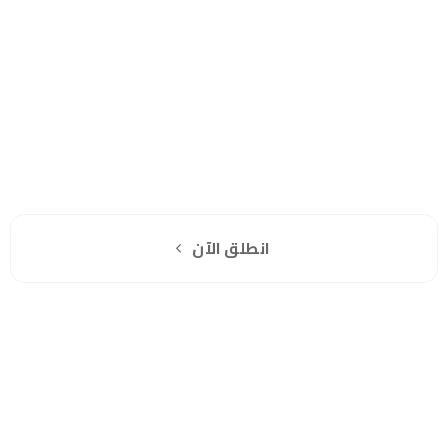
هل انت جاهز لاستخدام واتساب مباشرة؟
اشترك مجانا
انطلق الآن
سياسة الخصوصية
للشكاوي والمقترحات
الاستبدال والاسترجاع
شروط الاستخدام