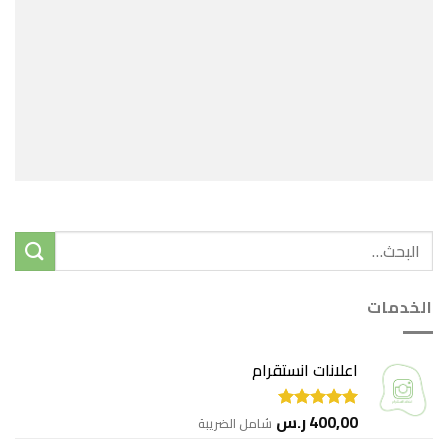
الخدمات
اعلانات انستقرام
400,00
ر.س
شامل الضريبة
تم التقييم
5.00
من 5