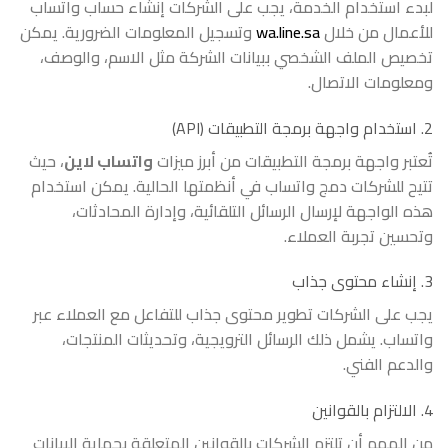
لبدء استخدام الخدمة، يجب على الشركات إنشاء حساب واتساب
للأعمال من خلال
wa.line.sa
وتسجيل المعلومات الضرورية. يمكن
تخصيص الملف الشخصي ببيانات الشركة مثل الاسم، والوصف،
ومعلومات الاتصال.
2. استخدام واجهة برمجة التطبيقات (API)
تُعتبر واجهة برمجة التطبيقات من أبرز ميزات
واتساب لاين
، حيث
تتيح للشركات دمج واتساب في أنظمتها الحالية. يمكن استخدام
هذه الواجهة لإرسال الرسائل التلقائية، وإدارة المحادثات،
وتحسين تجربة العملاء.
3. إنشاء محتوى جذاب
يجب على الشركات تطوير محتوى جذاب للتفاعل مع العملاء عبر
واتساب. يشمل ذلك الرسائل الترويجية، وتحديثات المنتجات،
والدعم الفني.
4. الالتزام بالقوانين
من المهم أن تلتزم الشركات بالقوانين المتعلقة بحماية البيانات