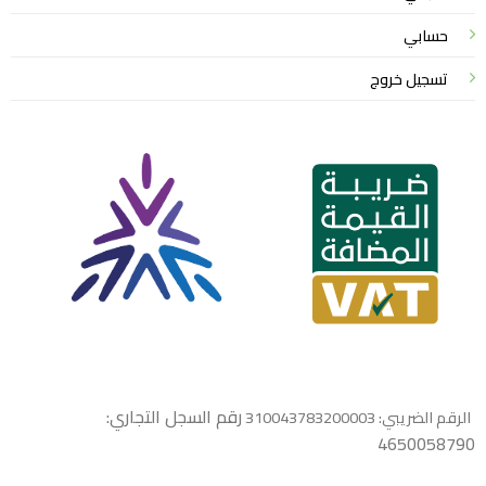
حسابي
تسجيل خروج
رقم السجل التجاري:
الرقم الضريبي: 310043783200003
4650058790