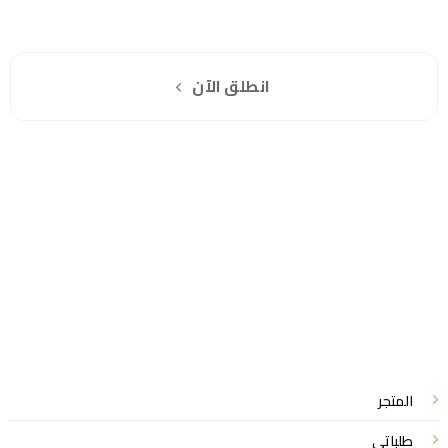
هل انت جاهز لاستخدام واتساب مباشرة؟
اشترك مجانا
انطلق الآن
سياسة الخصوصية
للشكاوي والمقترحات
الاستبدال والاسترجاع
شروط الاستخدام
واتساب لاين
© 2026 خدمات احترافية
المتجر
طلباتي