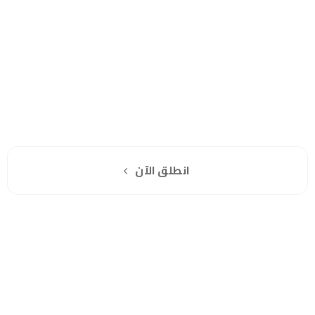
هل انت جاهز لاستخدام واتساب مباشرة؟
اشترك مجانا
انطلق الآن
سياسة الخصوصية
للشكاوي والمقترحات
الاستبدال والاسترجاع
شروط الاستخدام