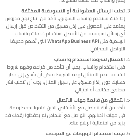
يعتبر واتساب ذلك نشاطاً مشبوهاً.
تجنب الرسائل العشوائية أو التسويقية المكثفة
إذا كنت تستخدم واتساب للتسويق، تأكد من اتباع نهج مدروس
يعتمد على الحصول على إذن مسبق من الأشخاص قبل إرسال
أي رسائل تسويقية. من الأفضل استخدام خدمات واتساب
الرسمية مثل
WhatsApp Business API
التي تُصمم خصيصًا
للتواصل الاحترافي.
الامتثال لشروط استخدام واتساب
قبل استخدام واتساب، يجب أن تتأكد من قراءة وفهم شروط
الخدمة. عدم الامتثال لهذه الشروط يمكن أن يؤدي إلى حظر
حسابك دون إنذار مسبق. على سبيل المثال، يجب أن تتجنب نشر
محتوى مخالف أو احتيالي.
التحقق من قائمة جهات الاتصال
تأكد من أنك تتواصل مع الأشخاص الذين قاموا بحفظ رقمك
في جهات اتصالهم. التواصل مع أشخاص لم يحفظوا رقمك قد
يزيد من احتمالية الإبلاغ عنك.
تجنب استخدام الروبوتات غير المرخصة