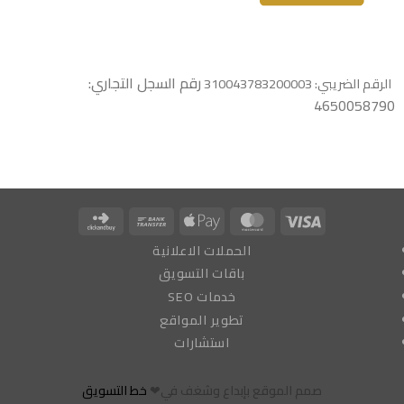
رقم السجل التجاري:
الرقم الضريبي: 310043783200003
4650058790
Click
Bank
Apple
MasterCard
Visa
and
Transfer
Pay
الحملات الاعلانية
Buy
باقات التسويق
خدمات SEO
تطوير المواقع
استشارات
صمم الموقع بإبداع وشغف في❤
خط التسويق