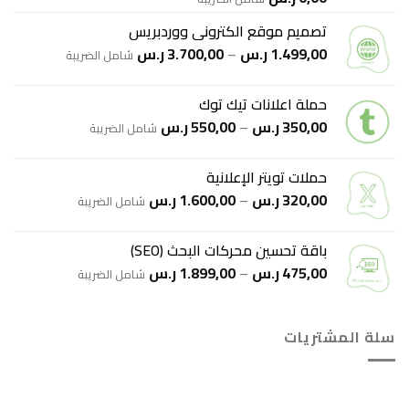
5.00
من 5
تصميم موقع الكتروني ووردبريس
نطاق
1.499,00
ر.س
–
3.700,00
ر.س
شامل الضريبة
السعر:
من
حملة اعلانات تيك توك
نطاق
350,00
ر.س
–
550,00
ر.س
خلال
شامل الضريبة
السعر:
من
حملات تويتر الإعلانية
نطاق
320,00
ر.س
–
1.600,00
ر.س
خلال
شامل الضريبة
السعر:
من
باقة تحسين محركات البحث (SEO)
نطاق
475,00
ر.س
–
1.899,00
ر.س
خلال
شامل الضريبة
السعر:
من
سلة المشتريات
خلال