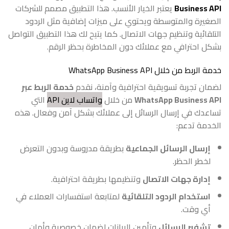
Business API
يعتبر الخيار الأنسب. هذا التطبيق مصمم للشركات
الصغيرة والمتوسطة ويحتوي على ميزات إضافية مثل الردود
التلقائية وتنظيم جهات الاتصال. كما يتيح لك هذا التطبيق التواصل
بشكل احترافي مع عملائك دون المخاطرة بحظر الرقم.
خدمة الربط من خلال WhatsApp Business API
لضمان تجربة تسويقية احترافية وآمنة، نقدم
خدمة الربط عبر
WhatsApp Business API
من خلال
واتساب لاين API
التي
تساعدك في إرسال الرسائل إلى عملائك بشكل آمن وفعال. هذه
الخدمة تدعم:
إرسال الرسائل الجماعية
بطريقة مدروسة وبدون التعرض
لخطر الحظر.
إدارة جهات الاتصال
وتنظيمها بطريقة احترافية.
استخدام الردود التلقائية
لمتابعة استفسارات العملاء في
أي وقت.
تشفير الرسائل
وتأمين البيانات لضمان خصوصية وأمان