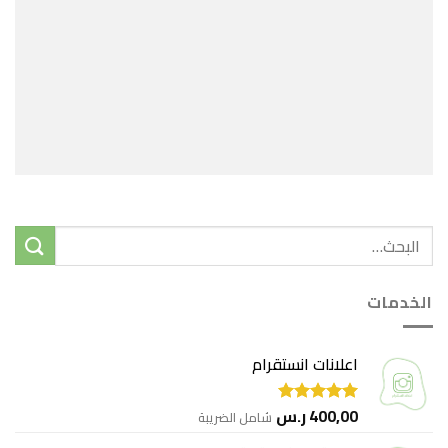
الخدمات
اعلانات انستقرام
400,00
ر.س
شامل الضريبة
تم التقييم
5.00
من 5