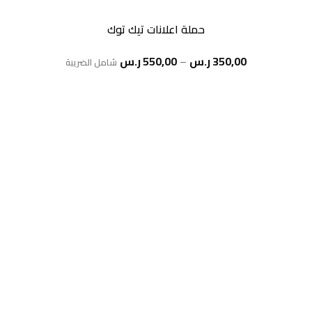
حملة اعلانات تيك توك
نطاق
350,00
ر.س
–
550,00
ر.س
شامل الضريبة
السعر:
من
خلال