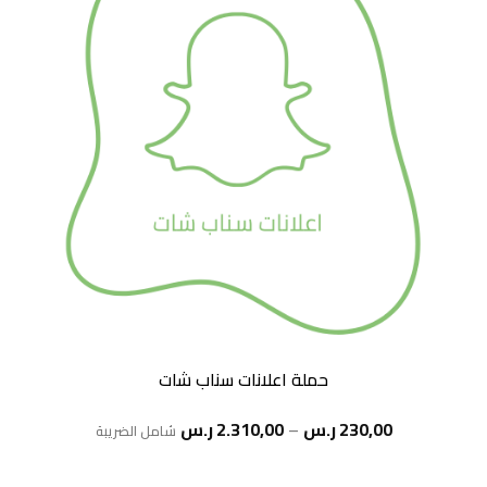
حملة اعلانات سناب شات
نطاق
230,00
ر.س
–
2.310,00
ر.س
شامل الضريبة
السعر:
من