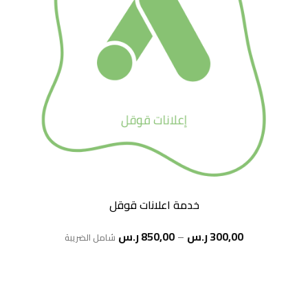
خدمة اعلانات قوقل
نطاق
300,00
ر.س
–
850,00
ر.س
شامل الضريبة
السعر:
من
خلال