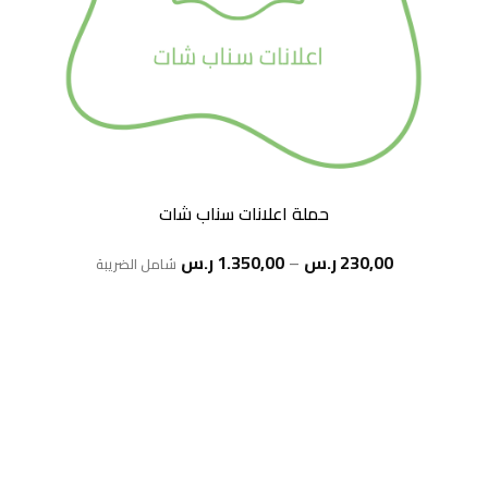
حملة اعلانات سناب شات
نطاق
230,00
ر.س
–
1.350,00
ر.س
شامل الضريبة
السعر:
من
خلال