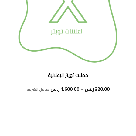
حملات تويتر الإعلانية
نطاق
320,00
ر.س
–
1.600,00
ر.س
شامل الضريبة
السعر:
من
خلال