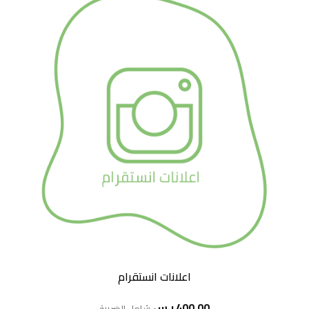
اعلانات انستقرام
400,00
ر.س
شامل الضريبة