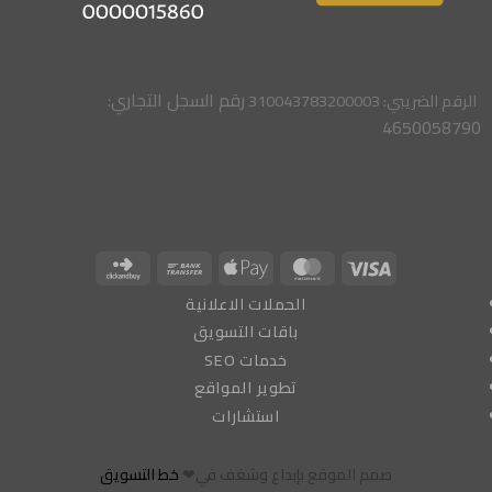
رقم السجل التجاري:
الرقم الضريبي: 310043783200003
4650058790
Click
Bank
Apple
MasterCard
Visa
and
Transfer
Pay
الحملات الاعلانية
Buy
باقات التسويق
خدمات SEO
تطوير المواقع
استشارات
صمم الموقع بإبداع وشغف في❤
خط التسويق