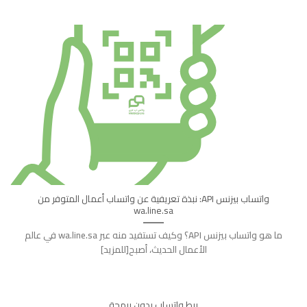
واتساب بيزنس API: نبذة تعريفية عن واتساب أعمال المتوفر من
wa.line.sa
ما هو واتساب بيزنس API؟ وكيف تستفيد منه عبر wa.line.sa في عالم
الأعمال الحديث، أصبح[للمزيد]
ربط واتساب بدون برمجة