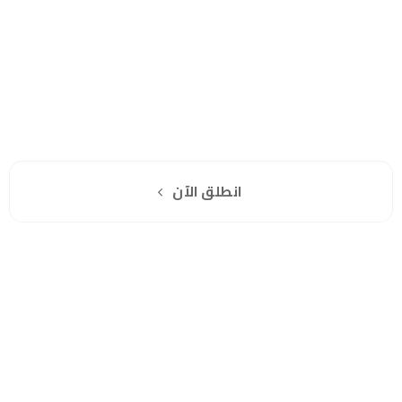
هل انت جاهز لاستخدام واتساب مباشرة؟
اشترك مجانا
انطلق الآن
سياسة الخصوصية
للشكاوي والمقترحات
الاستبدال والاسترجاع
شروط الاستخدام
واتساب لاين