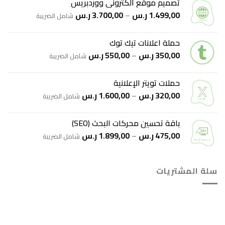
تصميم موقع الكتروني ووردبريس
نطاق
1.499,00
ر.س
–
3.700,00
ر.س
شامل الضريبة
السعر:
من
حملة اعلانات تيك توك
نطاق
350,00
ر.س
–
550,00
ر.س
خلال
شامل الضريبة
السعر:
من
حملات تويتر الإعلانية
نطاق
320,00
ر.س
–
1.600,00
ر.س
خلال
شامل الضريبة
السعر:
من
باقة تحسين محركات البحث (SEO)
نطاق
475,00
ر.س
–
1.899,00
ر.س
خلال
شامل الضريبة
السعر:
من
سلة المشتريات
خلال