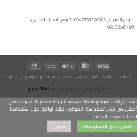
رقم السجل التجاري:
الرقم الضريبي: 310043783200003
4650058790
Click
Bank
Apple
MasterCard
Visa
and
Transfer
Pay
الحملات الاعلانية
باقات التسويق
خدمات SEO
تطوير المواقع
استشارات
Buy
صمم الموقع بإبداع وشغف في❤
خط التسويق
يستخدم هذا الموقع ملفات تعريف الارتباط ليقدم لك تجربة تصفح
أفضل. من خلال تصفح هذا الموقع ، فإنك توافق على استخدامنا
لملفات تعريف الارتباط.
المزيد من المعلومات
قبول