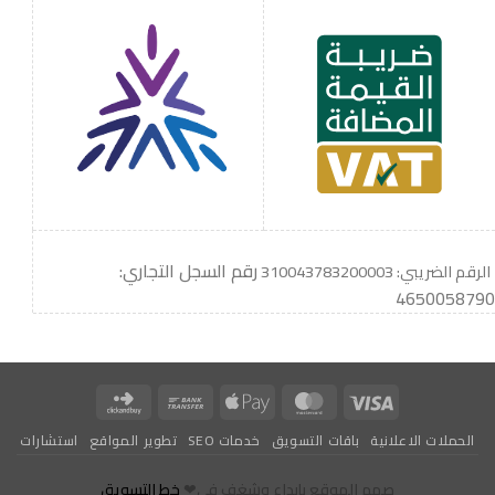
رقم السجل التجاري:
الرقم الضريبي: 310043783200003
4650058790
Click
Bank
Apple
MasterCard
Visa
and
Transfer
Pay
الحملات الاعلانية
باقات التسويق
خدمات SEO
تطوير المواقع
استشارات
Buy
صمم الموقع بإبداع وشغف في❤
خط التسويق