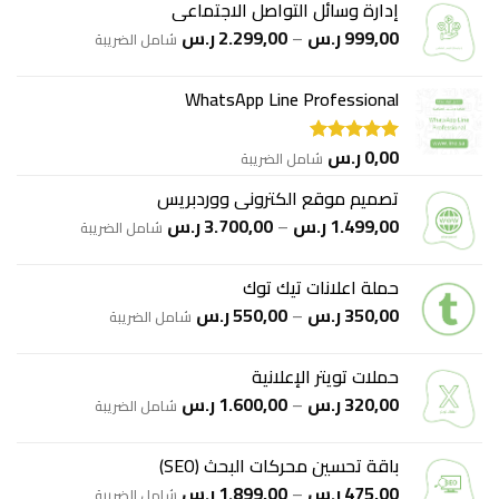
إدارة وسائل التواصل الاجتماعي
550,00 ر.س.
350,00 ر.س.
نطاق
999,00
ر.س
–
2.299,00
ر.س
شامل الضريبة
السعر:
من
WhatsApp Line Professional
خلال
0,00
ر.س
شامل الضريبة
تم التقييم
5.00
من 5
تصميم موقع الكتروني ووردبريس
نطاق
1.499,00
ر.س
–
3.700,00
ر.س
شامل الضريبة
السعر:
من
حملة اعلانات تيك توك
نطاق
350,00
ر.س
–
550,00
ر.س
خلال
شامل الضريبة
السعر:
من
حملات تويتر الإعلانية
نطاق
320,00
ر.س
–
1.600,00
ر.س
خلال
شامل الضريبة
السعر:
من
باقة تحسين محركات البحث (SEO)
نطاق
475,00
ر.س
–
1.899,00
ر.س
خلال
شامل الضريبة