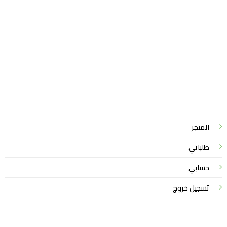
سياسة الخصوصية
للشكاوي والمقترحات
الاستبدال والاسترجاع
شروط الاستخدام
واتساب لاين
© 2026 خدمات احترافية
المتجر
طلباتي
حسابي
تسجيل خروج