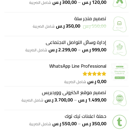
نطاق
120,00
ر.س
–
300,00
ر.س
شامل الضريبة
السعر:
من
تصميم متجر سلة
السعر
السعر
550,00
ر.س
350,00
ر.س
خلال
شامل الضريبة
الأصلي
الحالي
هو:
هو:
إدارة وسائل التواصل الاجتماعي
550,00 ر.س.
350,00 ر.س.
نطاق
999,00
ر.س
–
2.299,00
ر.س
شامل الضريبة
السعر:
من
WhatsApp Line Professional
خلال
0,00
ر.س
شامل الضريبة
تم التقييم
5.00
من 5
تصميم موقع الكتروني ووردبريس
نطاق
1.499,00
ر.س
–
3.700,00
ر.س
شامل الضريبة
السعر:
من
حملة اعلانات تيك توك
نطاق
350,00
ر.س
–
550,00
ر.س
خلال
شامل الضريبة
السعر: