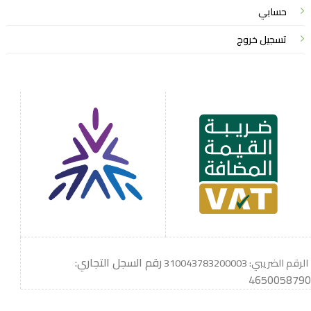
حسابي
تسجيل خروج
رقم السجل التجاري:
الرقم الضريبي: 310043783200003
4650058790