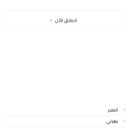
اشترك مجانا
انطلق الآن
سياسة الخصوصية
للشكاوي والمقترحات
الاستبدال والاسترجاع
شروط الاستخدام
واتساب لاين
© 2026 خدمات احترافية
المتجر
طلباتي