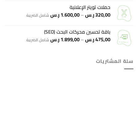
من
حملات تويتر الإعلانية
نطاق
320,00
ر.س
–
1.600,00
ر.س
خلال
شامل الضريبة
السعر:
من
باقة تحسين محركات البحث (SEO)
نطاق
475,00
ر.س
–
1.899,00
ر.س
خلال
شامل الضريبة
السعر:
من
سلة المشتريات
خلال
هل انت جاهز لاستخدام واتساب مباشرة؟