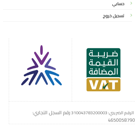
حسابي
تسجيل خروج
رقم السجل التجاري:
الرقم الضريبي: 310043783200003
4650058790