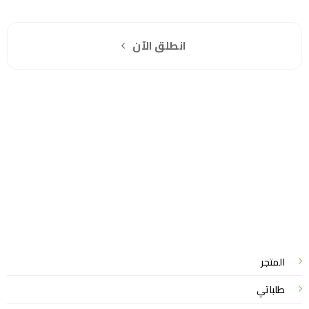
اشترك مجانا
انطلق الآن
سياسة الخصوصية
للشكاوي والمقترحات
الاستبدال والاسترجاع
شروط الاستخدام
واتساب لاين
© 2026 خدمات احترافية
المتجر
طلباتي