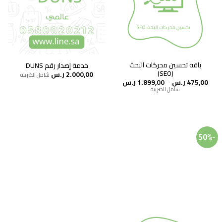
باقة تحسين محركات البحث
خدمة إصدار رقم DUNS
(SEO)
2.000,00
ر.س
شامل الضريبة
نطاق
475,00
ر.س
–
1.899,00
ر.س
السعر:
شامل الضريبة
من
خلال
-50%