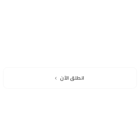
خلال
هل انت جاهز لاستخدام واتساب مباشرة؟
اشترك مجانا
انطلق الآن
سياسة الخصوصية
للشكاوي والمقترحات
الاستبدال والاسترجاع
شروط الاستخدام