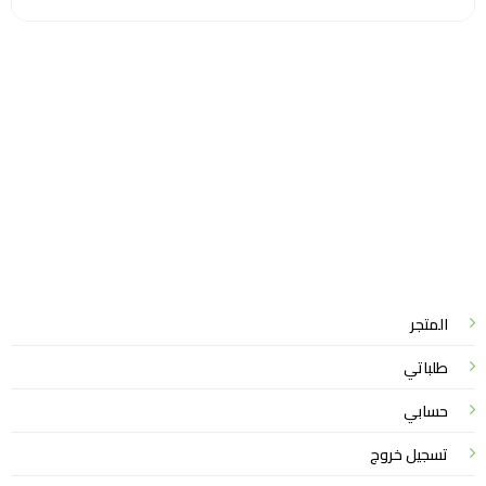
سياسة الخصوصية
للشكاوي والمقترحات
الاستبدال والاسترجاع
شروط الاستخدام
واتساب لاين
© 2026 خدمات احترافية
المتجر
طلباتي
حسابي
تسجيل خروج