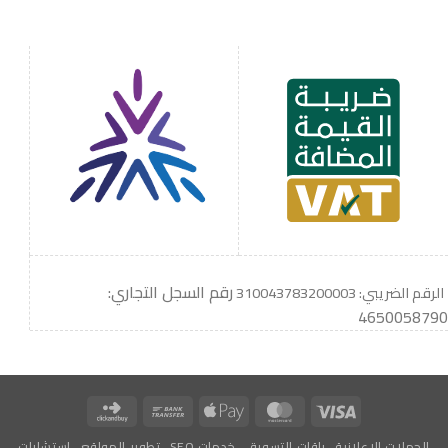
رقم السجل التجاري:
الرقم الضريبي: 310043783200003
4650058790
Click
Bank
Apple
MasterCard
Visa
and
Transfer
Pay
الحملات الاعلانية
باقات التسويق
خدمات SEO
تطوير المواقع
استشارات