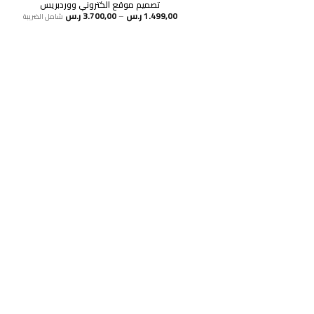
تصميم موقع الكتروني ووردبريس
نطاق
1.499,00
ر.س
–
3.700,00
ر.س
شامل الضريبة
السعر:
من
خلال
هل انت جاهز لاستخد
اشترك
سياسة الخصوصية
للشكاوي والمقترحات
الاستبدال والاسترجاع