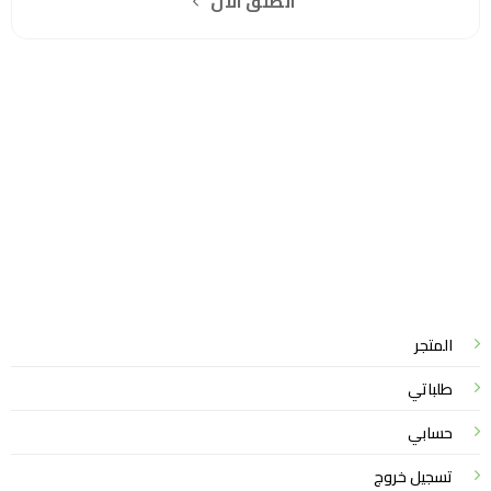
انطلق الآن
سياسة الخصوصية
للشكاوي والمقترحات
الاستبدال والاسترجاع
شروط الاستخدام
واتساب لاين
© 2026 خدمات احترافية
المتجر
طلباتي
حسابي
تسجيل خروج