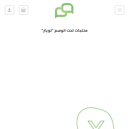
خطي
لمحتوى
منتجات تحت الوسم “تويتر”