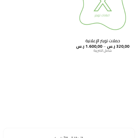
حملات تويتر الإعلانية
نطاق
320,00
ر.س
–
1.600,00
ر.س
السعر:
شامل الضريبة
من
خلال
هل انت جاهز لاستخدام واتساب مباشرة؟
اشترك مجانا