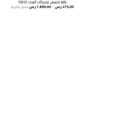
باقة تحسين محركات البحث (SEO)
نطاق
475,00
ر.س
–
1.899,00
ر.س
شامل الضريبة
السعر:
من
خلال
هل انت جاهز لاستخد
اشترك
سياسة الخصوصية
للشكاوي والمقترحات
الاستبدال والاسترجاع