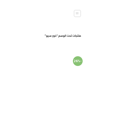
خطي
لمحتوى
منتجات تحت الوسم “خبير سيو”
-26%