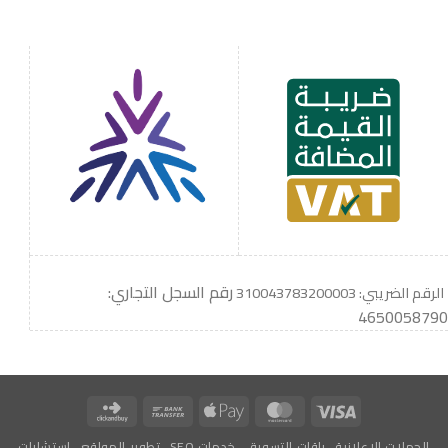
رقم السجل التجاري:
الرقم الضريبي: 310043783200003
4650058790
Click
Bank
Apple
MasterCard
Visa
and
Transfer
Pay
الحملات الاعلانية
باقات التسويق
خدمات SEO
تطوير المواقع
استشارات