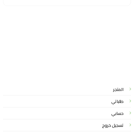
سياسة الخصوصية
للشكاوي والمقترحات
الاستبدال والاسترجاع
شروط الاستخدام
واتساب لاين
© 2026 خدمات احترافية
المتجر
طلباتي
حسابي
تسجيل خروج