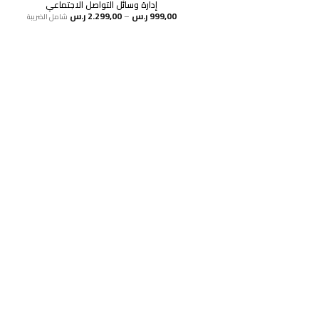
إدارة وسائل التواصل الاجتماعي
نطاق
999,00
ر.س
–
2.299,00
ر.س
شامل الضريبة
السعر:
من
خلال
هل انت جاهز لاستخد
اشترك
سياسة الخصوصية
للشكاوي والمقترحات
الاستبدال والاسترجاع