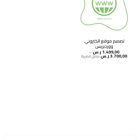
تصميم موقع الكتروني
ووردبريس
1.499,00
ر.س
–
نطاق
3.700,00
ر.س
شامل الضريبة
السعر:
من
خلال
هل انت جاهز لاستخدام واتساب مباشرة؟
اشترك مجانا