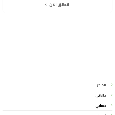
انطلق الآن
سياسة الخصوصية
للشكاوي والمقترحات
الاستبدال والاسترجاع
شروط الاستخدام
واتساب لاين
© 2026 خدمات احترافية
المتجر
طلباتي
حسابي