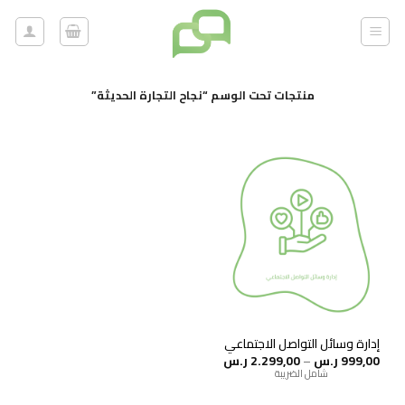
خطي
لمحتوى
منتجات تحت الوسم “نجاح التجارة الحديثة”
إدارة وسائل التواصل الاجتماعي
نطاق
999,00
ر.س
–
2.299,00
ر.س
السعر:
شامل الضريبة
من