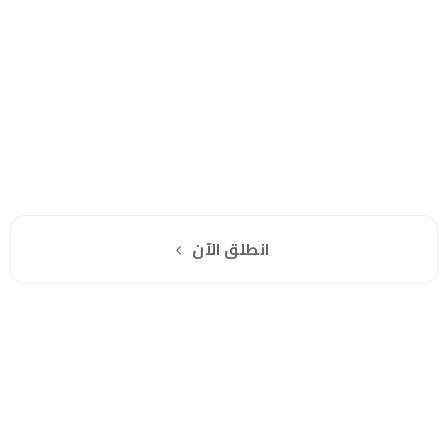
خلال
هل انت جاهز لاستخدام واتساب مباشرة؟
اشترك مجانا
انطلق الآن
سياسة الخصوصية
للشكاوي والمقترحات
الاستبدال والاسترجاع
شروط الاستخدام