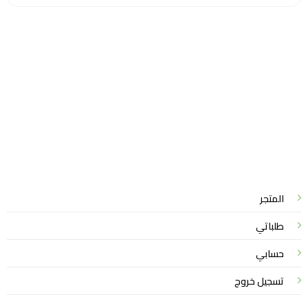
سياسة الخصوصية
للشكاوي والمقترحات
الاستبدال والاسترجاع
شروط الاستخدام
واتساب لاين
© 2026 خدمات احترافية
المتجر
طلباتي
حسابي
تسجيل خروج