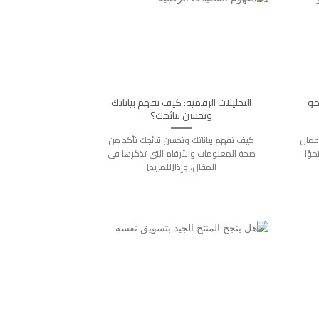
مو
التحليلات الرقمية: كيف تفهم بياناتك
وتحسن نتائجك؟
عمال
كيف تفهم بياناتك وتحسن نتائجك تأكد من
وًا
صحة المعلومات والأرقام التي تذكرها في
المقال، وإذا[للمزيد]