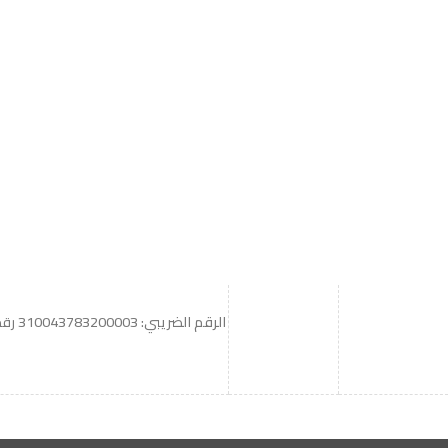
اشترك
سياسة الخصوصية
للشكاوي والمقترحات
الاستبدال والاسترجاع
شروط الاستخدام
الرقم الضريبي: 310043783200003
رقم 