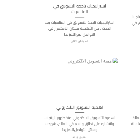
استراتيجيات ناجحة للتسويق في
المناسبات
اجرنا
استراتيجيات ناجحة للتسويق في المناسبات بعد
ق في
الحدث ، من الأهمية بمكان الاستمرار في
التواصل مع[للمزيد]
تعليقان اثنان
اهمية التسويق الالكتروني
عالة
اهمية التسويق الالكتروني منذ ظهور الإنترنت
لسلة
وانتشاره على نطاق واسع في العالم، شهدت
وسائل التواصل[للمزيد]
تعليق واحد