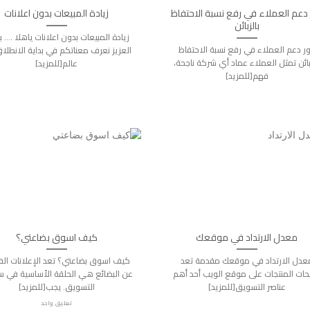
دعم العملاء في رفع نسبة الاحتفاظ
زيادة المبيعات بدون اعلانات
بالزبائن
زيادة المبيعات بدون اعلانات ياهلا …. بت
ر دعم العملاء في رفع نسبة الاحتفاظ
العزيز نعرف معناتكم في بداية الانطلا
زبائن تمثل العملاء عماد أي شركة ناجحة،
عالم[للمزيد]
فهم[للمزيد]
معدل الارتداد في موقعك
كيف اسوق بضاعتي؟
عدل الارتداد في موقعك مقدمة تعد
كيف اسوق بضاعتي؟ تعد الإعلانات الف
ات المنتجات على موقع الويب أحد أهم
عن البضائع هي الحلقة الأساسية في س
عناصر التسويق[للمزيد]
التسويق. يجب[للمزيد]
تعليق واحد