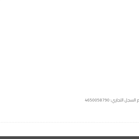
 مجانا
واتساب لاين
© 2026 خدمات احترافية
السجل التجاري: 4650058790