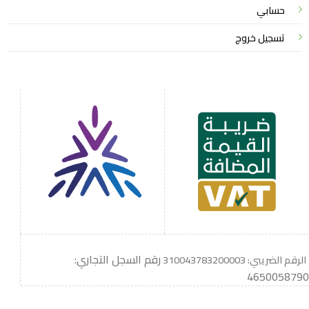
حسابي
تسجيل خروج
رقم السجل التجاري:
الرقم الضريبي: 310043783200003
4650058790