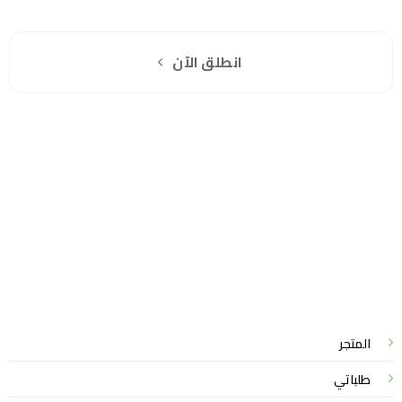
اشترك مجانا
انطلق الآن
سياسة الخصوصية
للشكاوي والمقترحات
الاستبدال والاسترجاع
شروط الاستخدام
واتساب لاين
© 2026 خدمات احترافية
المتجر
طلباتي