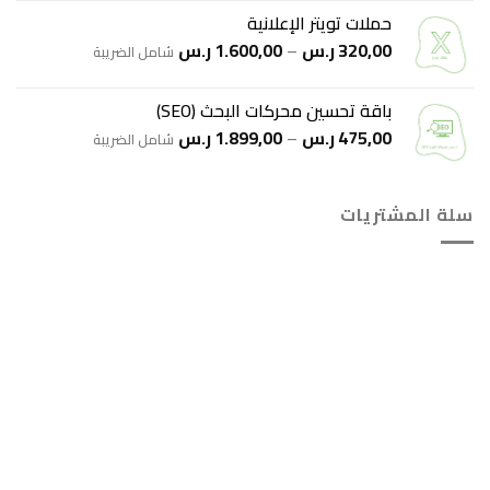
من
حملات تويتر الإعلانية
نطاق
320,00
ر.س
–
1.600,00
ر.س
خلال
شامل الضريبة
السعر:
من
باقة تحسين محركات البحث (SEO)
نطاق
475,00
ر.س
–
1.899,00
ر.س
خلال
شامل الضريبة
السعر:
من
سلة المشتريات
خلال
هل انت جاهز لاستخدام واتساب مباشرة؟