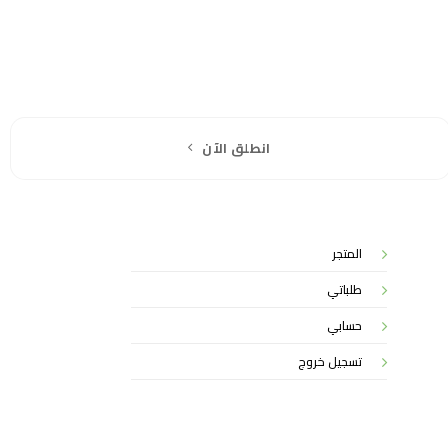
انطلق الآن
المتجر
طلباتي
حسابي
تسجيل خروج