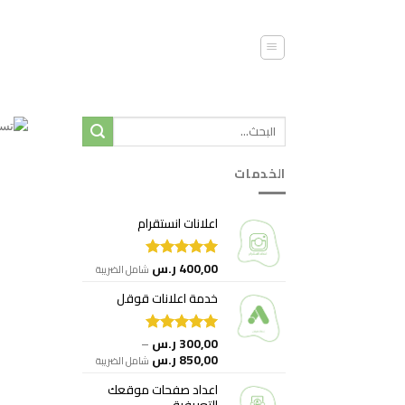
خطي
لمحتوى
الخدمات
اعلانات انستقرام
400,00
ر.س
تم التقييم
شامل الضريبة
5.00
من 5
خدمة اعلانات قوقل
300,00
ر.س
–
تم التقييم
نطاق
850,00
ر.س
5.00
من 5
شامل الضريبة
السعر:
اعداد صفحات موقعك
من