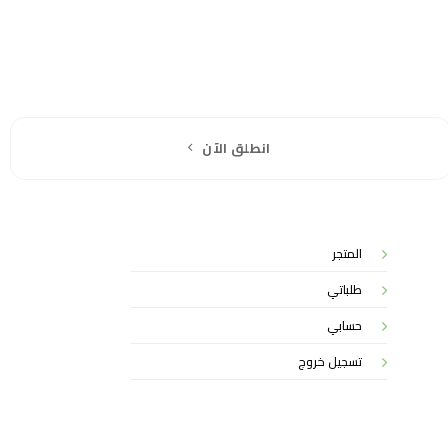
انطلق الآن
المتجر
طلباتي
حسابي
تسجيل خروج