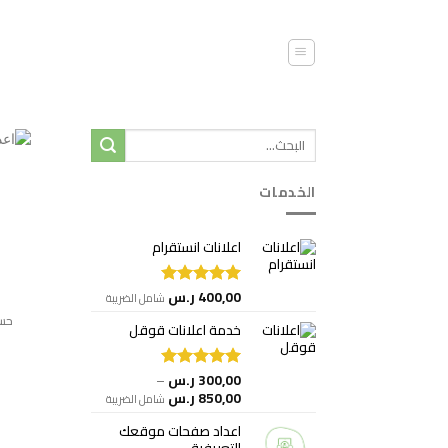
خطي
لمحتوى
الخدمات
اعلانات انستقرام
400,00
ر.س
تم التقييم
شامل الضريبة
5.00
من 5
حسا
خدمة اعلانات قوقل
300,00
ر.س
–
تم التقييم
نطاق
850,00
ر.س
5.00
من 5
شامل الضريبة
السعر:
اعداد صفحات موقعك
من