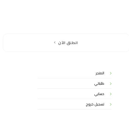
انطلق الآن
المتجر
طلباتي
حسابي
تسجيل خروج