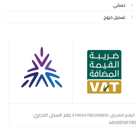
حسابي
تسجيل خروج
رقم السجل التجاري:
الرقم الضريبي: 310043783200003
4650058790