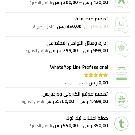
نطاق
120,00
ر.س
–
300,00
ر.س
شامل الضريبة
السعر:
من
تصميم متجر سلة
السعر
السعر
550,00
ر.س
350,00
ر.س
خلال
شامل الضريبة
الأصلي
الحالي
هو:
هو:
إدارة وسائل التواصل الاجتماعي
550,00 ر.س.
350,00 ر.س.
نطاق
999,00
ر.س
–
2.299,00
ر.س
شامل الضريبة
السعر:
من
WhatsApp Line Professional
خلال
0,00
ر.س
شامل الضريبة
تم التقييم
5.00
من 5
تصميم موقع الكتروني ووردبريس
نطاق
1.499,00
ر.س
–
3.700,00
ر.س
شامل الضريبة
السعر:
من
حملة اعلانات تيك توك
نطاق
350,00
ر.س
–
550,00
ر.س
خلال
شامل الضريبة
السعر: