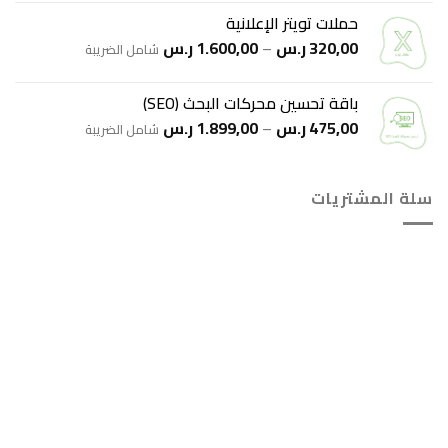
من
حملات تويتر الإعلانية
نطاق
320,00
ر.س
–
1.600,00
ر.س
خلال
شامل الضريبة
السعر:
من
باقة تحسين محركات البحث (SEO)
نطاق
475,00
ر.س
–
1.899,00
ر.س
خلال
شامل الضريبة
السعر:
من
سلة المشتريات
خلال
هل انت جاهز لاستخدام واتساب مباشرة؟