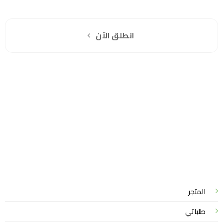
اشترك مجانا
انطلق الآن
سياسة الخصوصية
للشكاوي والمقترحات
الاستبدال والاسترجاع
شروط الاستخدام
واتساب لاين
© 2026 خدمات احترافية
المتجر
طلباتي