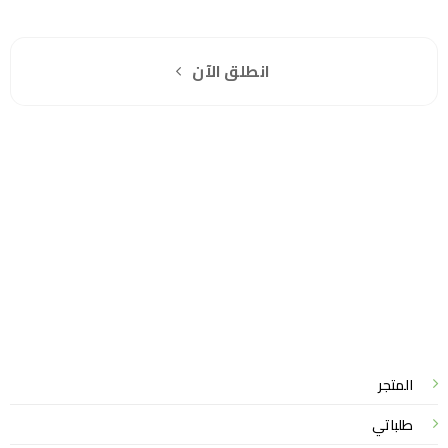
اشترك مجانا
انطلق الآن
سياسة الخصوصية
للشكاوي والمقترحات
الاستبدال والاسترجاع
شروط الاستخدام
واتساب لاين
© 2026 خدمات احترافية
المتجر
طلباتي