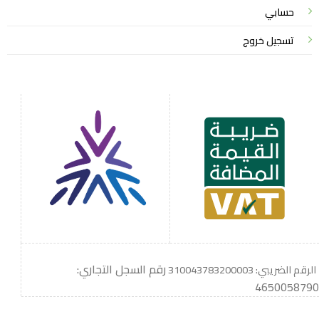
حسابي
تسجيل خروج
رقم السجل التجاري:
الرقم الضريبي: 310043783200003
4650058790