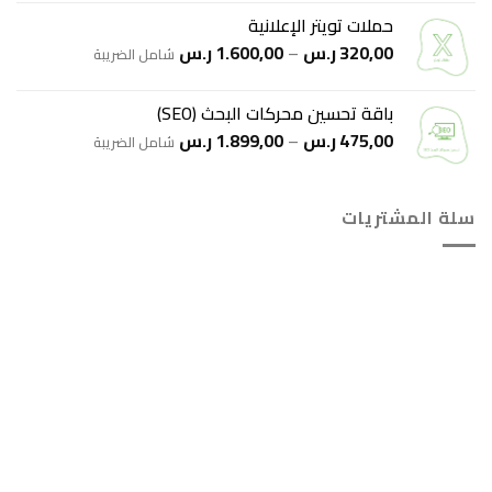
من
حملات تويتر الإعلانية
نطاق
320,00
ر.س
–
1.600,00
ر.س
خلال
شامل الضريبة
السعر:
من
باقة تحسين محركات البحث (SEO)
نطاق
475,00
ر.س
–
1.899,00
ر.س
خلال
شامل الضريبة
السعر:
من
سلة المشتريات
خلال
هل انت جاهز لاستخدام واتساب مباشرة؟