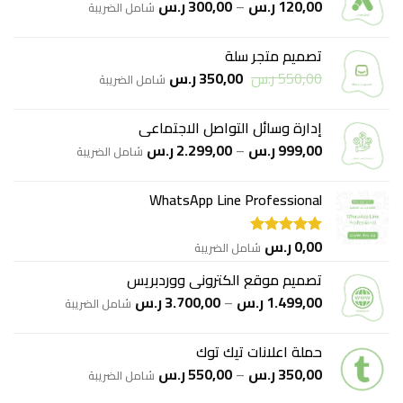
نطاق
120,00
ر.س
–
300,00
ر.س
شامل الضريبة
السعر:
من
تصميم متجر سلة
السعر
السعر
550,00
ر.س
350,00
ر.س
خلال
شامل الضريبة
الأصلي
الحالي
هو:
هو:
إدارة وسائل التواصل الاجتماعي
550,00 ر.س.
350,00 ر.س.
نطاق
999,00
ر.س
–
2.299,00
ر.س
شامل الضريبة
السعر:
من
WhatsApp Line Professional
خلال
0,00
ر.س
شامل الضريبة
تم التقييم
5.00
من 5
تصميم موقع الكتروني ووردبريس
نطاق
1.499,00
ر.س
–
3.700,00
ر.س
شامل الضريبة
السعر:
من
حملة اعلانات تيك توك
نطاق
350,00
ر.س
–
550,00
ر.س
خلال
شامل الضريبة
السعر: