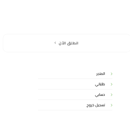
انطلق الآن
المتجر
طلباتي
حسابي
تسجيل خروج