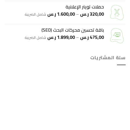
من
حملات تويتر الإعلانية
نطاق
320,00
ر.س
–
1.600,00
ر.س
خلال
شامل الضريبة
السعر:
من
باقة تحسين محركات البحث (SEO)
نطاق
475,00
ر.س
–
1.899,00
ر.س
خلال
شامل الضريبة
السعر:
من
سلة المشتريات
خلال
هل انت جاهز لاستخدام واتساب مباشرة؟