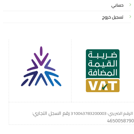
حسابي
تسجيل خروج
رقم السجل التجاري:
الرقم الضريبي: 310043783200003
4650058790