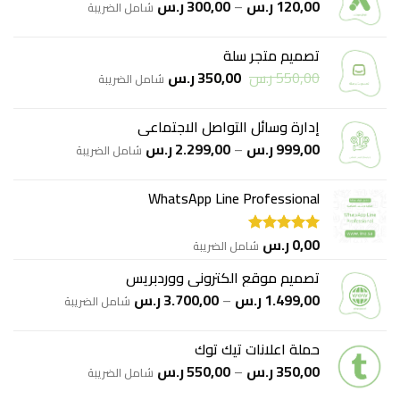
نطاق
120,00
ر.س
–
300,00
ر.س
شامل الضريبة
السعر:
من
تصميم متجر سلة
السعر
السعر
550,00
ر.س
350,00
ر.س
خلال
شامل الضريبة
الأصلي
الحالي
هو:
هو:
إدارة وسائل التواصل الاجتماعي
550,00 ر.س.
350,00 ر.س.
نطاق
999,00
ر.س
–
2.299,00
ر.س
شامل الضريبة
السعر:
من
WhatsApp Line Professional
خلال
0,00
ر.س
شامل الضريبة
تم التقييم
5.00
من 5
تصميم موقع الكتروني ووردبريس
نطاق
1.499,00
ر.س
–
3.700,00
ر.س
شامل الضريبة
السعر:
من
حملة اعلانات تيك توك
نطاق
350,00
ر.س
–
550,00
ر.س
خلال
شامل الضريبة
السعر: