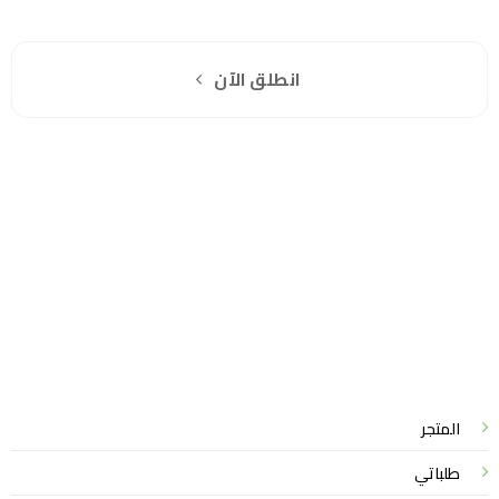
اشترك مجانا
انطلق الآن
سياسة الخصوصية
للشكاوي والمقترحات
الاستبدال والاسترجاع
شروط الاستخدام
واتساب لاين
© 2026 خدمات احترافية
المتجر
طلباتي