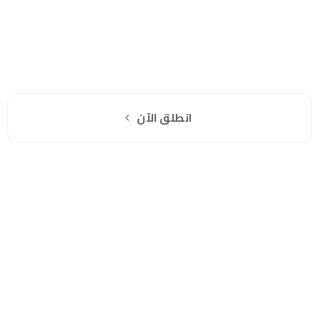
هل انت جاهز لاستخدام واتساب مباشرة؟
اشترك مجانا
انطلق الآن
سياسة الخصوصية
للشكاوي والمقترحات
الاستبدال والاسترجاع
شروط الاستخدام
واتساب لاين
© 2026 خدمات احترافية