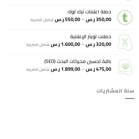
السعر:
من
حملة اعلانات تيك توك
نطاق
350,00
ر.س
–
550,00
ر.س
خلال
شامل الضريبة
السعر:
من
حملات تويتر الإعلانية
نطاق
320,00
ر.س
–
1.600,00
ر.س
خلال
شامل الضريبة
السعر:
من
باقة تحسين محركات البحث (SEO)
نطاق
475,00
ر.س
–
1.899,00
ر.س
خلال
شامل الضريبة
السعر:
من
سلة المشتريات
خلال