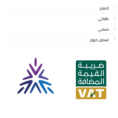
المتجر
طلباتي
حسابي
تسجيل خروج