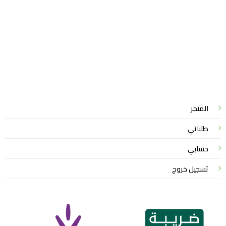
للشكاوي والمقترحات
الاستبدال والاسترجاع
شروط الاستخدام
واتساب لاين
© 2026 خدمات احترافية
المتجر
طلباتي
حسابي
تسجيل خروج