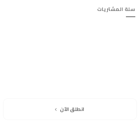
سلة المشتريات
خلال
هل انت جاهز لاستخدام واتساب مباشرة؟
اشترك مجانا
انطلق الآن
سياسة الخصوصية