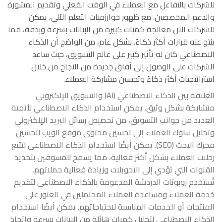
للشركات بالتفاعل مع العملاء في الوقت الفعلي وتقديم المشورة
والدعم المخصصين. مع ظهور خوارزميات التعلم الآلي، يمكن
للشركات الآن معالجة كميات كبيرة من البيانات بسرعة وبدقة، مما
ينتج عنه قرارات أكثر ذكاءً. بشكل عام، من الواضح أن الذكاء
الاصطناعي كان له تأثير كبير على عالم التسويق، حيث ساعد
الشركات على الوصول إلى آفاق جديدة من النجاح من خلال
استراتيجيات أكثر ذكاءً وتحسين مشاركة العملاء.
العلاقة بين الذكاء الاصطناعي (AI) والتسويق الإلكتروني
متشابكة بشكل وثيق. يمكن استخدام الذكاء الاصطناعي لأتمتة
العديد من جوانب التسويق، من تخصيص رسائل البريد الإلكتروني
وتحليل سلوك العملاء إلى تحسين محتوى موقع الويب لتحسين
محرك البحث (SEO). يمكن أيضًا استخدام الذكاء الاصطناعي لتتبع
رحلات العملاء بشكل أكثر فعالية، مما يسمح للمسوقين بتحديد
القنوات التي تؤدي إلى التحويلات وزيادة فعالية حملاتهم.
تُستخدم روبوتات الدردشة المدعومة بالذكاء الاصطناعي لتقديم
خدمة العملاء ومساعدة العملاء المحتملين في العثور على
المنتجات أو الخدمات المناسبة لاحتياجاتهم. يمكن أيضًا استخدام
الذكاء الاصطناعي لتحليل كميات هائلة من البيانات بسرعة واتخاذ