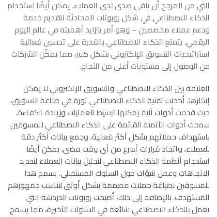
التي من المرجح أن تلقى صدى لدى العملاء. يمكن أيضًا استخدام
الذكاء الاصطناعي في شكل روبوتات المحادثة لتقديم خدمة
ودعم عملاء مخصصين – وهو أمر يتزايد أهميته في عالم اليوم
الرقمي. يتمتع الذكاء الاصطناعي بالقدرة على تحسين فعالية
استراتيجيات التسويق الإلكتروني بشكل كبير، مما يمكّن الشركات
من الوصول إلى مستويات أعلى من النجاح.
العلاقة بين الذكاء الاصطناعي والتسويق الإلكتروني لا يمكن
إنكارها. أحدثت تقنية الذكاء الاصطناعي ثورة في صناعة التسويق،
حيث قدمت أدوات آلية يمكنها تبسيط العمليات وزيادة الكفاءة.
سمحت أدوات الأتمتة القائمة على الذكاء الاصطناعي للمسوقين
باستهداف حملاتهم بشكل أكثر فعالية، وجمع بيانات أكثر دقة
للعملاء، واتخاذ قرارات أسرع من أي وقت مضى. يمكن أيضًا
استخدام أنظمة الذكاء الاصطناعي لتحليل بيانات العملاء لتحديد
الاتجاهات وعمل تنبؤات حول السلوك المستقبلي. يسمح هذا
للمسوقين بصياغة حملات مصممة بشكل أوثق لتناسب جمهورهم
المستهدف. بالإضافة إلى ذلك، أصبحت روبوتات الدردشة التي
تعمل بالذكاء الاصطناعي شائعة في السنوات الأخيرة، مما يسمح