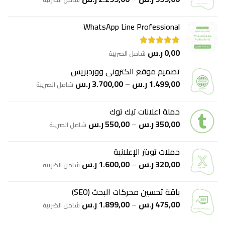
السعر:
من
WhatsApp Line Professional
خلال
0,00
ر.س
شامل الضريبة
تم التقييم
5.00
من 5
تصميم موقع الكتروني ووردبريس
نطاق
1.499,00
ر.س
–
3.700,00
ر.س
شامل الضريبة
السعر:
من
حملة اعلانات تيك توك
نطاق
350,00
ر.س
–
550,00
ر.س
خلال
شامل الضريبة
السعر:
من
حملات تويتر الإعلانية
نطاق
320,00
ر.س
–
1.600,00
ر.س
خلال
شامل الضريبة
السعر:
من
باقة تحسين محركات البحث (SEO)
نطاق
475,00
ر.س
–
1.899,00
ر.س
خلال
شامل الضريبة
السعر:
من