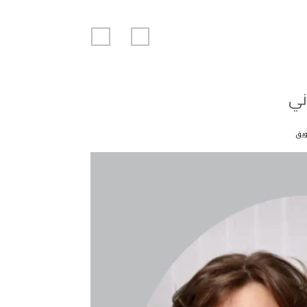
ني
يق