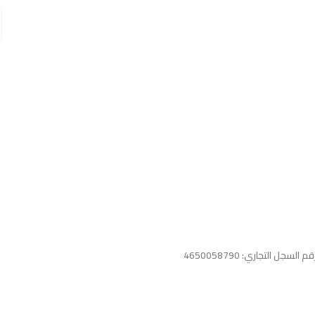
ام واتساب مباشرة؟
 مجانا
واتساب لاين
© 2026 خدمات احترافية
قم السجل التجاري: 4650058790