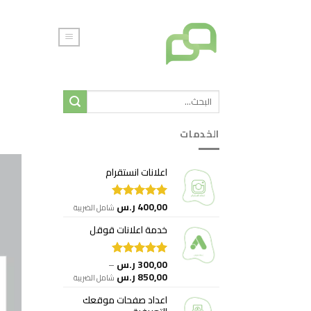
خطي
لمحتوى
الخدمات
اعلانات انستقرام
400,00
ر.س
تم التقييم
شامل الضريبة
5.00
من 5
خدمة اعلانات قوقل
300,00
ر.س
–
تم التقييم
نطاق
850,00
ر.س
5.00
من 5
شامل الضريبة
السعر:
اعداد صفحات موقعك
من