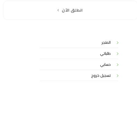
انطلق الآن
المتجر
طلباتي
حسابي
تسجيل خروج