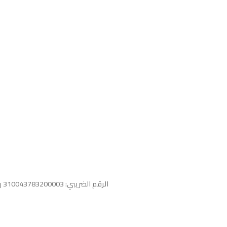
هل انت جاهز لاستخد
اشترك
سياسة الخصوصية
للشكاوي والمقترحات
الاستبدال والاسترجاع
شروط الاستخدام
الرقم الضريبي: 310043783200003
ر