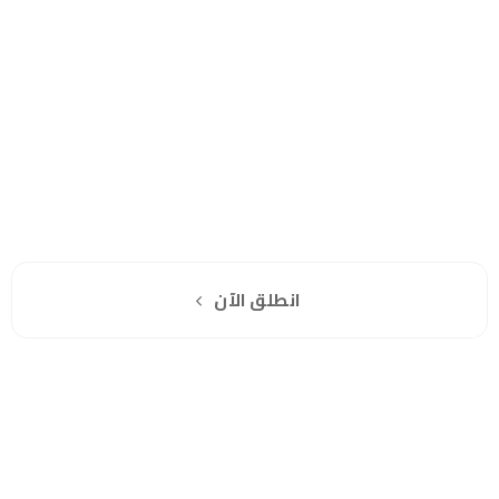
هل انت جاهز لاستخدام واتساب مباشرة؟
اشترك مجانا
انطلق الآن
سياسة الخصوصية
للشكاوي والمقترحات
الاستبدال والاسترجاع
شروط الاستخدام