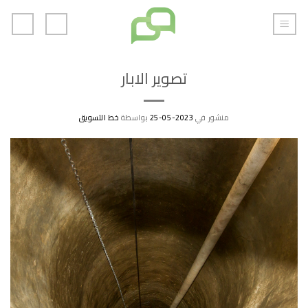
خطي
لمحتوى
تصوير الابار
منشور في
2023-05-25
بواسطة
خط التسويق