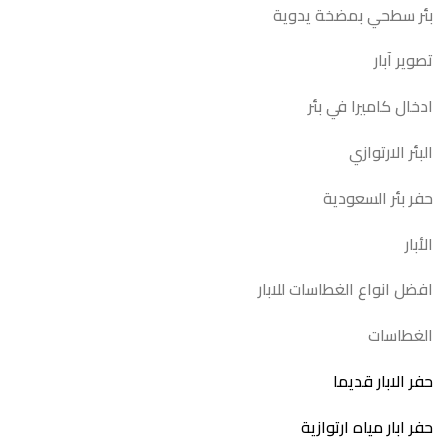
بئر سطحي بمضخة يدوية
تصوير آبار
ادخال كاميرا في بئر
البئر الارتوازي
حفر بئر السعودية
الأبار
افضل انواع الغطاسات للابار
الغطاسات
حفر الابار قديما
حفر ابار مياه ارتوازية