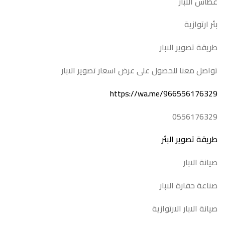
غطاس الابار
بئر ارتوازية
طريقة تصوير الابار
تواصل معنا للحصول على عرض اسعار تصوير الابار
https://wa.me/966556176329
0556176329
طريقة تصوير البئر
صيانة الابار
صناعة حفارة الابار
صيانة الابار الارتوازية