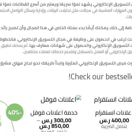
التسويق الإلكتروني يشهد نموًا سريعًا ويعتبر من أسرع القطاعات نموًا
ن المهارات المناسبة في مجالات مثل تحليلات البيانات، وإدارة وسائل التواصل الاج
يات.
افة إلى ذلك، يمكنك أيضًا بدء عملك الخاص في هذا المجال وأن تصبح رائد أ
نت ترغب في الحصول على وظيفة في مجال التسويق الإلكتروني، فالخطوة 
 التسويق الإلكتروني والحصول على شهادات معترف بها.
ثم يمكنك تطبيق ه
يق الإلكتروني أو العمل كمستقل وتقديم خدماتك لعملاء مختلفين.
وت فرص التسويق الإلكتروني المثيرة وابدأ طريقك نحو نجاح مهني مشرق
Check our bestselle
-40%
علانات انستقرام
خدمة اعلانات قوقل
400,00
ر.س
300,00
ر.س
–
نطاق
850,00
ر.س
شامل الضريبة
السعر:
شامل الضريبة