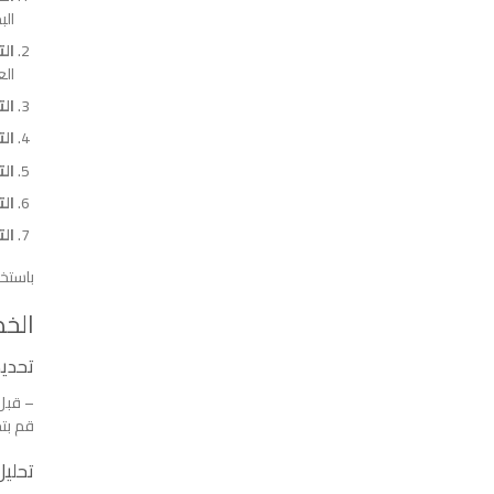
الب
ال
الع
الت
ال
الت
ال
ال
باستخد
الخط
تحديد
– قبل 
قم بتح
تحلي