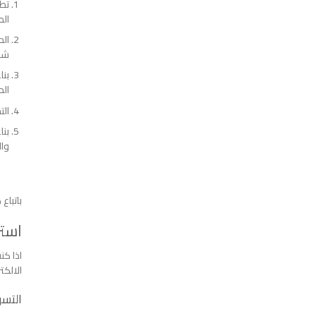
تطو
الم
الح
شها
بنا
الح
الت
بنا
وال
باتباع
استر
اذا كن
الالكت
التسو