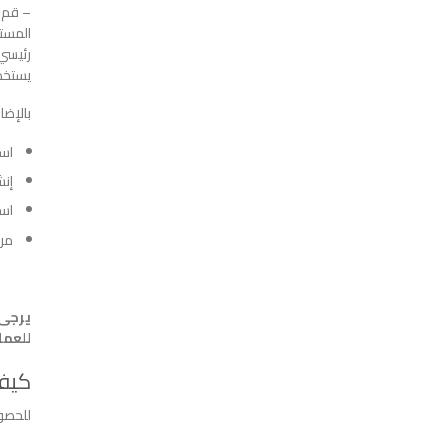
– قم 
المسته
رئيسي 
يستخد
بالإضا
است
إنش
است
مرا
يرجى 
للعمل
كيفي
للحصول