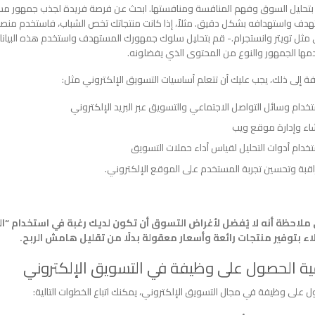
بتحليل السوق وفهم المنافسة ومنافستها. ابحث عن فرصة فريدة لجذب جمهور م
دف واستهدافه بشكل دقيق. مثلاً، إذا كانت منتجاتك تخص الشباب، فاستخدم منصا
مثل تويتر وانستجرام.- قم بتحليل سلوك جمهورك المستهدف واستخدم هذه البيانات
مها الجمهور والنوع من المحتوى الذي يفضلونه.
فة إلى ذلك، يجب عليك أن تتعلم أساسيات التسويق الإلكتروني مثل:
خدام وسائل التواصل الاجتماعي والتسويق عبر البريد الإلكتروني
اء وإدارة موقع ويب
خدام أدوات التحليل لقياس أداء حملات التسويق
قبة وتحسين تجربة المستخدم على الموقع الإلكتروني.
ملاحظة أنه لا يُفضل لأغراض التسوق أن تكون لديك رغبة في استخدام “ال
اء بتوفير منتجات رائعة وأسعار معقولة بدلًا من تقليل هامش الربح.
ة الحصول على وظيفة في التسويق الإلكتروني
 على وظيفة في مجال التسويق الإلكتروني، يمكنك اتباع الخطوات التالية: