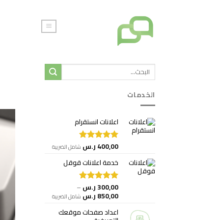
خطي
لمحتوى
الخدمات
اعلانات انستقرام
400,00
ر.س
تم التقييم
شامل الضريبة
5.00
من 5
خدمة اعلانات قوقل
300,00
ر.س
–
تم التقييم
نطاق
850,00
ر.س
5.00
من 5
شامل الضريبة
السعر:
اعداد صفحات موقعك
من