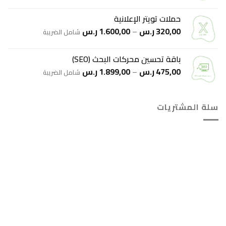
السعر:
من
حملات تويتر الإعلانية
نطاق
320,00
ر.س
–
1.600,00
ر.س
خلال
شامل الضريبة
السعر:
من
باقة تحسين محركات البحث (SEO)
نطاق
475,00
ر.س
–
1.899,00
ر.س
خلال
شامل الضريبة
السعر:
من
سلة المشتريات
خلال