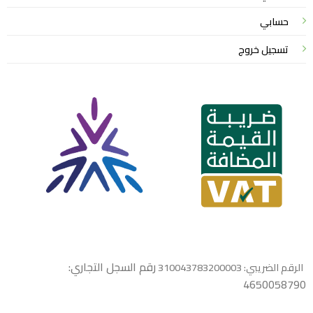
حسابي
تسجيل خروج
رقم السجل التجاري:
الرقم الضريبي: 310043783200003
4650058790