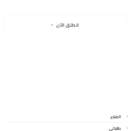
هل انت جاهز لاستخدام واتساب مباشرة؟
اشترك مجانا
انطلق الآن
سياسة الخصوصية
للشكاوي والمقترحات
الاستبدال والاسترجاع
شروط الاستخدام
واتساب لاين
© 2026 خدمات احترافية
المتجر
طلباتي