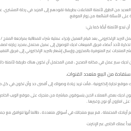
لعديد من الطرق لأتمتة التفاعلات بطريقة تقودهم إلى المزيد في رحلة المشتري. 
ة على الأسئلة الشائعة من زوار الموقع.
ن تبدو الأتمتة أيضًا كما يلي:
ل البريد الإلكتروني بعد قيام العميل بإجراء عملية شراء للمطالبة بمراجعة المنتج / 
تذكرة لأحد أعضاء فريق المبيعات لديك للوصول إلى عميل محتمل بمجرد زيارته لصفح
ر المنتجات غير المتوفرة بالمخزون وإرسال إشعار بالبريد الإلكتروني إلى فريق التنفيذ
ن لديك سير عمل في مكانه الصحيح ، فمن المحتمل أن تكون هناك طريقة لأتمتة ذلك
 موقع تجارة إلكترونية ، فأنت تريد زيادة وصولك إلى أقصى حد وأن تكون في كل
ون لديك بعض العملاء الذين يتسوقون مباشرة من متجرك على موقع الويب الخاص
 على امازون أو نون وغيرها .
 أرباحك المحتملة ، قم ببيع منتجاتك في أسواق متعددة ، طالما أنها تتوافق مع 
دأ عملك الخاص عبر الإنترنت