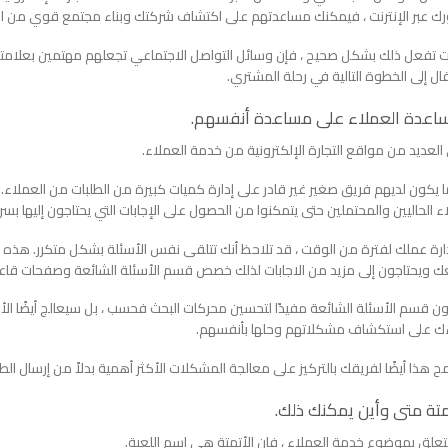
 عبر الإنترنت ، فيمكنك مساعدتهم على اكتشاف شركتك وبناء مجتمع قوي من الموا
ت تفعل ذلك بشكل صحيح ، فإن وسائل التواصل الاجتماعي تجعلهم مهتمين بعلامتك ا
قال إلى الخطوة التالية في رحلة المشتري.
العديد من مواقع التجارة الإلكترونية من خدمة العملاء.
 ما يكون لديهم فريق صغير غير قادر على إدارة كميات كبيرة من الطلبات من العمل
ء الحاليين والمحتملين حتى يتمكنوا من الحصول على الإجابات التي يحتاجون إليها بسر
دارة عملك لفترة من الوقت ، قد تلاحظ أنك تتلقى نفس الأسئلة بشكل متكرر. هذ
 ويحتاجون إلى مزيد من الاجابات لذلك خصص قسم الأسئلة الشائعة وصفحات قاعد
ن قسم الأسئلة الشائعة مفيدًا لتحسين محركات البحث فحسب ، بل سيعالج أيضًا الأسئلة
ك على استكشاف مشكلاتهم وحلها بأنفسهم.
هذا أيضًا لفريقك بالتركيز على معالجة المشكلات الأكثر أهمية بدلاً من إرسال الطل
تعلق بموضوع خدمة العملاء ، فإن الأتمتة هي اسم اللعبة.