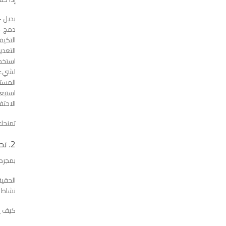
بديل –
دمج – 
التكيف
التعدي
استخدم
المست
استبعا
الاحتف
تمنحك 
2. تحقق من صحة فكرتك.
بمجرد 
الحقيق
نشاط ا
كيف ي