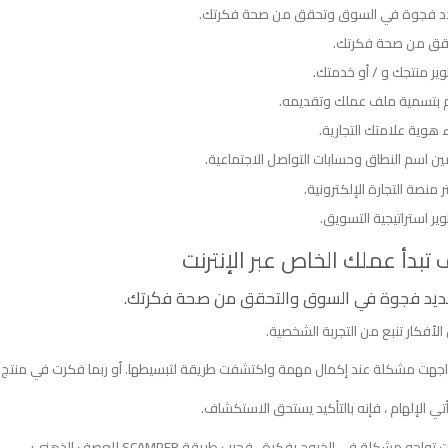
د فجوة في السوق وتحقق من صحة فكرتك.
قق من صحة فكرتك.
ير منتجك و / أو خدمتك.
 بتسمية ملف عملك وتقديمه.
ء هوية علامتك التجارية.
ين اسم النطاق وحسابات التواصل الاجتماعية.
ر منصة التجارة الإلكترونية.
ير استراتيجية التسويق.
تبدأ عملك الخاص عبر الإنترنت
لأفكار تنبع من التجربة الشخصية.
اجهت مشكلة عند إكمال مهمة واكتشفت طريقة لتبسيطها. أو ربما فكرت في منتج يجعل حي
يأتي الإلهام ، فإنه بالتأكيد يستحق الاستكشاف.
تواجه مشكلة في الخروج بفكرة ، فجرب طريقة SCAMPER للعصف الذهني: