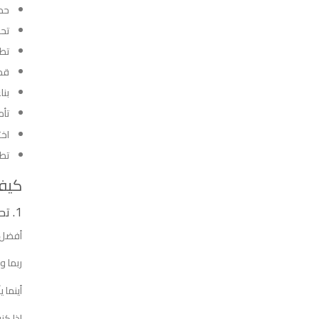
حد
تح
تطو
قم
بنا
تأم
اخت
تطو
كيف 
1. تحديد فجوة في السوق والتحقق من صحة فكرتك.
أفضل ا
ربما و
أينما 
إذا كنت 