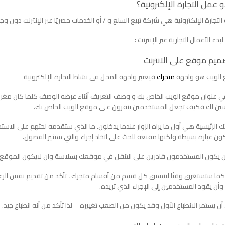
 عمل التجارة الإلكترونية؟
لتجارة الإلكترونية هي شركة تبيع السلع و / أو الخدمات حصريًا عبر الإنترنت دون و
بدء الأعمال التجارية عبر الإنترنت :
الويب هو واجهة
متجرك
فيعتبر واجهة المحل في نشاط التجارة الإلكترونية
 عنوان موقع الويب الخاص بك و وصف التعريف أثناء عرضه الوصف كلما كان مغريًا
ين لك فكيف تجعل المستخدمين ينقرون على موقع الويب الخاص بك.
الرئيسية هي أول ما يراه الزوار عندما يدخلون. ما الذي ستقدمه لحثهم على الاستم
كون عبارة بسيطة ولكنها مقنعة للحث على اتخاذ إجراء والتي ستثير الفضول.
 يكون المستخدمون قادرين على التنقل في موقعك بسلاسة وان لايكون الموقع بطي
ا كما ستستغرق وقتًا لتنسيق كل قسم من أقسام متجرك ، تأكد من تقديم نفس ال
أن يقود المستخدمين إلى الإجراء الذي تريده.
ن يستمر الانطباع الأول وقد يكون من الصعب تغييره – لذا تأكد من أنه انطباع جيد.