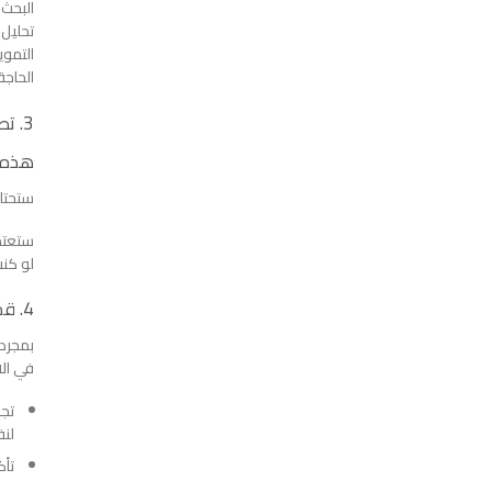
البحث – يمك
تحليل 
التموي
الحاجة
3. تطوير منتجك و / أو خدمتك.
هذه ا
ستحتاج
ستعتمد
لو كنت
4. قم بتسمية ملف عملك وملفه.
بمجرد 
في الاع
تجن
لنف
تأك