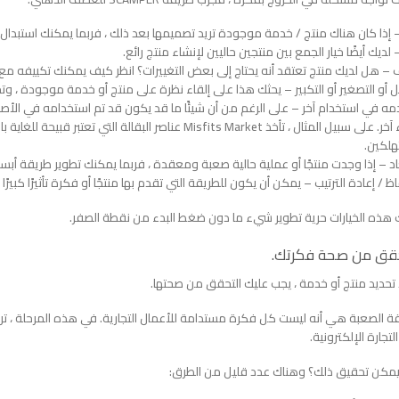
 إذا كان هناك منتج / خدمة موجودة تريد تصميمها بعد ذلك ، فربما يمكنك استبدال 
لديك أيضًا خيار الجمع بين منتجين حاليين لإنشاء منتج رائع.
 – هل لديك منتج تعتقد أنه يحتاج إلى بعض التغييرات؟ انظر كيف يمكنك تكييفه مع 
ل أو التصغير أو التكبير – يحثك هذا على إلقاء نظرة على منتج أو خدمة موجودة ، وت
ه في استخدام آخر – على الرغم من أن شيئًا ما قد يكون قد تم استخدامه في الأصل ل
لشيء آخر. على سبيل المثال ، تأخذ Misfits Market عناصر الب
هلكين.
د – إذا وجدت منتجًا أو عملية حالية صعبة ومعقدة ، فربما يمكنك تطوير طريقة أبسط 
اظ / إعادة الترتيب – يمكن أن يكون للطريقة التي تقدم بها منتجًا أو فكرة تأثيرًا كب
هذه الخيارات حرية تطوير شيء ما دون ضغط البدء من نقطة الصفر.
تحديد منتج أو خدمة ، يجب عليك التحقق من صحتها.
ة الصعبة هي أنه ليست كل فكرة مستدامة للأعمال التجارية. في هذه المرحلة ، تر
لتجارة الإلكترونية.
مكن تحقيق ذلك؟ وهناك عدد قليل من الطرق: