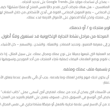
ن أن تساعدك موارد مثل Google Trends على تحديد الاتجاه .
المنافسين – هل هناك شركات أخرى تقدم حاليًا نفس المنتج أو منتجًا مشابهًا؟ كيف
ل الجماعي – يضع التمويل الجماعي القوة في أيدي الأشخاص من خلال السماح لهم بت
 إلى منتجك ولكن أيضًا للحصول على الأموال اللازمة لبدء عملك.
لمرحلة من مراحل نشاط التجارة الإلكترونية قد تستغرق وقتًا أطول.
 إلى معرفة التصنيع ، وتحديد المصادر ، والتعبئة ، والشحن ، والتسعير – كل الأشياء.
 العملية التي تتبعها جميعًا على نوع عملك ومجال عملك. على سبيل المثال ، إذا كنت
 تقوم بوضع العلامات البيضاء (عملية شراء المنتجات من أحد الموردين وتسويقها تح
أن يكون لديك فهم واضح لعملك وما يقدمه ، يجب أن تأتي بالاسم. عندما يتعلق الأ
تبار:
ب الأسماء التي يمكن أن تحد من عملك. لنفترض أنني أسمي عملي “كاتب اعلانات” ، 
ترض أنني أتوسع في التسويق ككل ، فسوف يتعين علي القيام بالمزيد من العمل 
د من أن الاسم ليس علامة تجارية بالفعل أو مرتبطًا بنشاط تجاري في نفس المجال ا