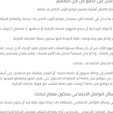
رنا بالفعل أهمية تصميم موقع الويب الخاص بك بعناية
 دعنا ندخل في العناصر التي ستشكل موقع الويب الخاص بك: نسختك والعناصر المرئية
لأصولك الإبداعية أن تصنع مفهوم علامتك التجارية أو تحطمها. لا تصدقني؟ شوف 
 واختار صور وفديوهات عالية الجودة لأنها ستكون تمثيلاً لعلامتك التجارية.
هم التأكد من أن كل رسالة ترسلها للعملاء المحتملينن تقود الإجراء الذي تريده. 
 بالشراء . إذا لم تكن مستعدًا لتحمل هذا الأمر بنفسك ، فقم بتعيين متخصص إعلان
ة للاعمال الخاصة بك ، يمكنك:
العمل إلى وكالة تسويق أو علامة تجارية ، أو العمل مباشرة مع محترفين على أس
Unsp للحصول على بعض الصور ومقاطع الفيديو عالية الجودة للمنتجات المتوفرة مجانًا للاستخدام التجاري.
Ca لإنشاء صور جميلة تتناسب مع هوية علامتك التجارية.
 وسائل التواصل الاجتماعي كمنطقة ذات حركة مرور عالية تريد أن يكون متجرك فيه
ائل التواصل الاجتماعي واحدة من أكبر نقاط الاكتشاف لعلامات التجارة الإلكتروني