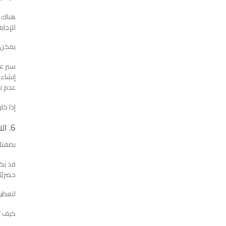
هناك ا
للإجاب
يمكن أ
سير عم
إنشاء 
عدم نش
إذا كا
6. الاستفادة من البيع متعدد القنوات.
بصفتك
قد يك
حصريًا
لتعظيم
كيف تب