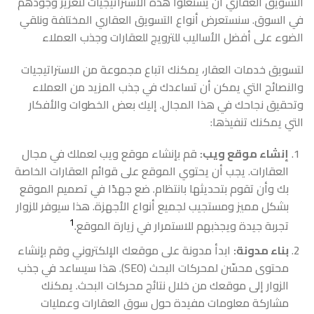
التسويق العقاري أن يستغلوا هذه الاستراتيجيات لتعزيز وجودهم
في السوق. سنستعرض أنواع التسويق العقاري المختلفة ونلقي
الضوء على أفضل الأساليب للترويج للعقارات وجذب العملاء
لتسويق خدمات العقار، يمكنك اتباع مجموعة من الاستراتيجيات
والنصائح التي يمكن أن تساعدك في جذب المزيد من العملاء
وتحقيق نجاحك في هذا المجال. إليك بعض الخطوات والأفكار
التي يمكنك تنفيذها:
إنشاء موقع ويب:
قم بإنشاء موقع ويب لعملك في مجال
العقارات. يجب أن يحتوي الموقع على قوائم العقارات الخاصة
بك وأن تقوم بتحديثها بانتظام. ضع جهدًا في تصميم الموقع
بشكل مميز ومستجيب لجميع أنواع الأجهزة. هذا سيوفر للزوار
1
تجربة جيدة ويجذبهم للاستمرار في زيارة الموقع.
بناء مدونة:
ابدأ مدونة على موقعك الإلكتروني وقم بإنشاء
محتوى محسّن لمحركات البحث (SEO). هذا سيساعد في جذب
الزوار إلى موقعك من خلال نتائج محركات البحث. يمكنك
مشاركة معلومات مفيدة حول سوق العقارات وعمليات