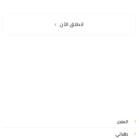
اشترك مجانا
انطلق الآن
سياسة الخصوصية
للشكاوي والمقترحات
الاستبدال والاسترجاع
شروط الاستخدام
واتساب لاين
© 2026 خدمات احترافية
المتجر
طلباتي