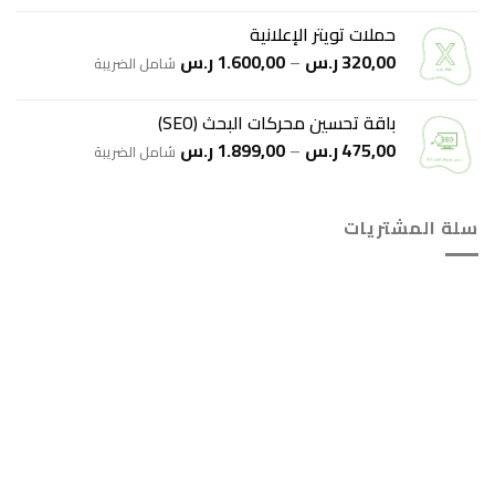
من
حملات تويتر الإعلانية
نطاق
320,00
ر.س
–
1.600,00
ر.س
خلال
شامل الضريبة
السعر:
من
باقة تحسين محركات البحث (SEO)
نطاق
475,00
ر.س
–
1.899,00
ر.س
خلال
شامل الضريبة
السعر:
من
سلة المشتريات
خلال
هل انت جاهز لاستخدام واتساب مباشرة؟