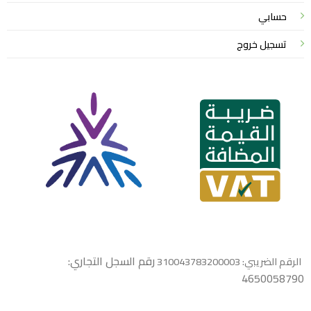
حسابي
تسجيل خروج
رقم السجل التجاري:
الرقم الضريبي: 310043783200003
4650058790