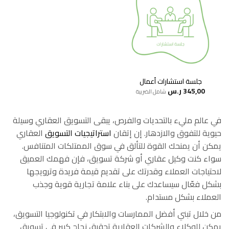
جلسة استشارات أعمال
345,00
ر.س
شامل الضريبة
في عالم مليء بالتحديات والفرص، يبقى التسويق العقاري وسيلة
حيوية للتفوق والازدهار. إن إتقان
استراتيجيات التسويق
العقاري
يمكن أن يمنحك القوة للتألق في سوق الممتلكات المتنافس.
سواء كنت وكيل عقاري أو شركة تسويق، فإن فهمك العميق
لاحتياجات العملاء وقدرتك على تقديم قيمة فريدة وترويجها
بشكل فعّال سيساعدك على بناء علامة تجارية قوية وجذب
العملاء بشكل مستدام.
من خلال تبني أفضل الممارسات والابتكار في تكنولوجيا التسويق،
يمكن للوكلاء والشركات العقارية تحقيق نجاح كبير في تسويق