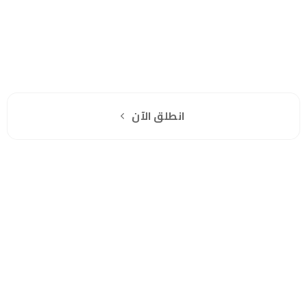
هل انت جاهز لاستخدام واتساب مباشرة؟
اشترك مجانا
انطلق الآن
سياسة الخصوصية
للشكاوي والمقترحات
الاستبدال والاسترجاع
شروط الاستخدام
واتساب لاين
© 2026 خدمات احترافية