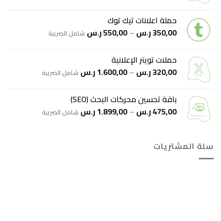
السعر:
من
حملة اعلانات تيك توك
نطاق
350,00
ر.س
–
550,00
ر.س
خلال
شامل الضريبة
السعر:
من
حملات تويتر الإعلانية
نطاق
320,00
ر.س
–
1.600,00
ر.س
خلال
شامل الضريبة
السعر:
من
باقة تحسين محركات البحث (SEO)
نطاق
475,00
ر.س
–
1.899,00
ر.س
خلال
شامل الضريبة
السعر:
من
سلة المشتريات
خلال