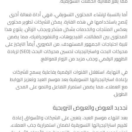
مما يعزز فعالية الحملات التسويقية.
أما بالنسبة لإنشاء المحتوى التسويقي، فهي أداة فعالة أخرى
يُنصح باستخدامها في هذه الفترة. يمكن للشركات تطوير محتوى
يعكس المنتجات والخدمات بشكل مبتكر ويجذب الزبائن. يتنوع هذا
المحتوى بين المقالات، الفيديوهات، والانفوجرافيك، مما يضمن
تلبية احتياجات الجمهور المستهدف. من الضروري أيضاً التركيز على
محركات البحث واستراتيجيات تحسين محركات البحث (SEO) لزيادة
الظهور الرقمي وجذب مزيد من الزوار للمواقع.
في النهاية، استغلال القنوات الرقمية بفاعلية يسمح للشركات
بإعادة استراتيجياتها التسويقية بعد موسم العيد وتعزيز الروابط
مع العملاء، مما يضمن استمرار التفاعل والنمو على المدى
الطويل.
تجديد العروض والعروض الترويجية
بعد انتهاء موسم العيد، يتعين على الشركات والأسواق إعادة
تقييم استراتيجياتها التسويقية لضمان استمرارية جذب العملاء.