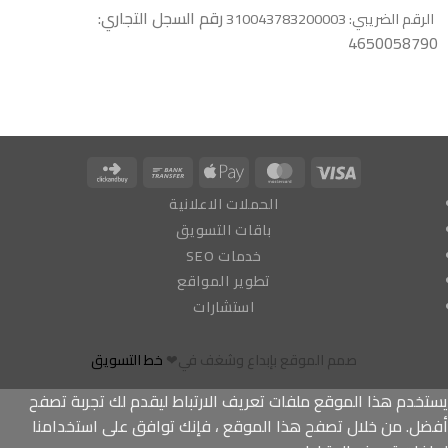
رقم السجل التجاري:
الرقم الضريبي: 310043783200003
4650058790
Click
Bank
Apple
MasterCard
Visa
and
Transfer
Pay
الحملات الاعلانية
Buy
باقات التسويق
خدمات SEO
تطوير المواقع
استشارات
صمم الموقع بإبداع وشغف في❤
خط التسويق
يستخدم هذا الموقع ملفات تعريف الارتباط ليقدم لك تجربة تصفح
أفضل. من خلال تصفح هذا الموقع ، فإنك توافق على استخدامنا