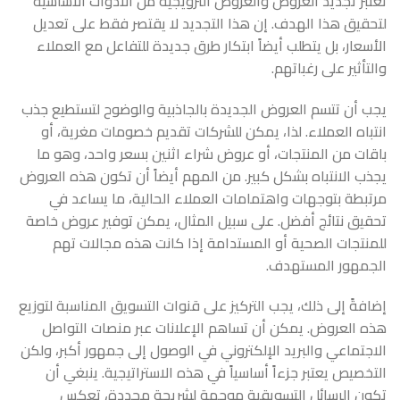
تعتبر تجديد العروض والعروض الترويجية من الأدوات الأساسية
لتحقيق هذا الهدف. إن هذا التجديد لا يقتصر فقط على تعديل
الأسعار، بل يتطلب أيضاً ابتكار طرق جديدة للتفاعل مع العملاء
والتأثير على رغباتهم.
يجب أن تتسم العروض الجديدة بالجاذبية والوضوح لتستطيع جذب
انتباه العملاء. لذا، يمكن للشركات تقديم خصومات مغرية، أو
باقات من المنتجات، أو عروض شراء اثنين بسعر واحد، وهو ما
يجذب الانتباه بشكل كبير. من المهم أيضاً أن تكون هذه العروض
مرتبطة بتوجهات واهتمامات العملاء الحالية، ما يساعد في
تحقيق نتائج أفضل. على سبيل المثال، يمكن توفير عروض خاصة
للمنتجات الصحية أو المستدامة إذا كانت هذه مجالات تهم
الجمهور المستهدف.
إضافةً إلى ذلك، يجب التركيز على قنوات التسويق المناسبة لتوزيع
هذه العروض. يمكن أن تساهم الإعلانات عبر منصات التواصل
الاجتماعي والبريد الإلكتروني في الوصول إلى جمهور أكبر، ولكن
التخصيص يعتبر جزءاً أساسياً في هذه الاستراتيجية. ينبغي أن
تكون الرسائل التسويقية موجهة لشريحة محددة، تعكس