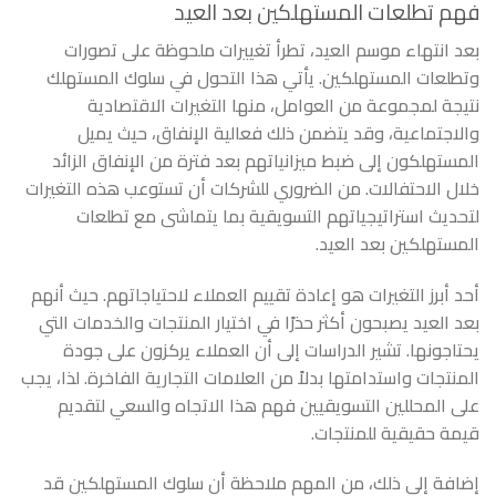
فهم تطلعات المستهلكين بعد العيد
بعد انتهاء موسم العيد، تطرأ تغييرات ملحوظة على تصورات
وتطلعات المستهلكين. يأتي هذا التحول في سلوك المستهلك
نتيجة لمجموعة من العوامل، منها التغيرات الاقتصادية
والاجتماعية، وقد يتضمن ذلك فعالية الإنفاق، حيث يميل
المستهلكون إلى ضبط ميزانياتهم بعد فترة من الإنفاق الزائد
خلال الاحتفالات. من الضروري للشركات أن تستوعب هذه التغيرات
لتحديث استراتيجياتهم التسويقية بما يتماشى مع تطلعات
المستهلكين بعد العيد.
أحد أبرز التغيرات هو إعادة تقييم العملاء لاحتياجاتهم. حيث أنهم
بعد العيد يصبحون أكثر حذرًا في اختيار المنتجات والخدمات التي
يحتاجونها. تشير الدراسات إلى أن العملاء يركزون على جودة
المنتجات واستدامتها بدلاً من العلامات التجارية الفاخرة. لذا، يجب
على المحللين التسويقيين فهم هذا الاتجاه والسعي لتقديم
قيمة حقيقية للمنتجات.
إضافة إلى ذلك، من المهم ملاحظة أن سلوك المستهلكين قد