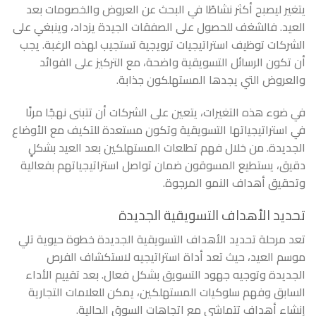
يتغير ليصبح أكثر نشاطًا في البحث عن العروض والخصومات بعد
العيد. فالشغف للحصول على الصفقات الجيدة يزداد، وينبغي على
الشركات توظيف استراتيجيات ترويجية تستجيب لهذه الرغبة. يجب
أن تكون الرسائل التسويقية واضحة، مع التركيز على الفوائد
والعروض التي يجدها المستهلكون جذابة.
في ضوء هذه التغيرات، يتعين على الشركات أن تتبنى نهجًا مرنًا
في استراتيجياتها التسويقية وتكون مستعدة للتكيف مع الأوضاع
الجديدة. من خلال فهم تطلعات المستهلكين بعد العيد بشكلٍ
دقيق، يستطيع المسوقون ضمان تواصل استراتيجياتهم بفعالية
وتحقيق أهداف النمو المرجوة.
تحديد الأهداف التسويقية الجديدة
تعد مرحلة تحديد الأهداف التسويقية الجديدة خطوة حيوية تلي
موسم العيد، حيث تعد أداة استراتيجيه لاستكشاف الفرص
الجديدة وتوجيه جهود التسويق بشكل فعال. بعد تقييم الأداء
السابق وفهم سلوكيات المستهلكين، يمكن للعلامات التجارية
إنشاء أهداف تتماشى مع اتجاهات السوق الحالية.