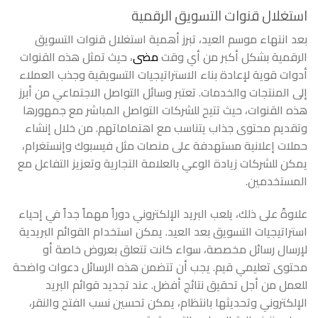
استغلال قنوات التسويق الرقمية
بعد انتهاء موسم العيد، تبرز أهمية استغلال قنوات التسويق
الرقمية بشكل أكبر من أي وقت
مضى
، حيث تمثل هذه القنوات
أدوات قوية لإعادة بناء الاستراتيجيات التسويقية وجذب العملاء
إلى المنتجات والخدمات. تعتبر وسائل التواصل الاجتماعي من أبرز
هذه القنوات، حيث تتيح للشركات التواصل المباشر مع جمهورها
وتقديم محتوى جذاب يتناسب مع اهتماماتهم. من خلال إنشاء
حملات إعلانية مستهدفة على منصات مثل فيسبوك وإنستغرام،
يمكن للشركات زيادة الوعي بالعلامة التجارية وتعزيز التفاعل مع
المستخدمين.
علاوةً على ذلك، يلعب البريد الإلكتروني دوراً مهماً جداً في إحياء
استراتيجيات التسويق بعد العيد. يمكن استخدام القوائم البريدية
لإرسال رسائل مخصصة، سواء كانت تتعلق بعروض خاصة أو
محتوى تعليمي قيم. يجب أن تتضمن هذه الرسائل دعوات واضحة
للعمل من أجل تحقيق نتائج أفضل. عند تجديد قوائم البريد
الإلكتروني وتحديثها بانتظام، يمكن تحسين نسب الفتح والنقر،