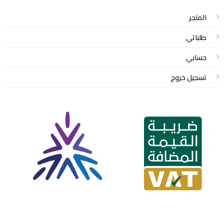
المتجر
طلباتي
حسابي
تسجيل خروج