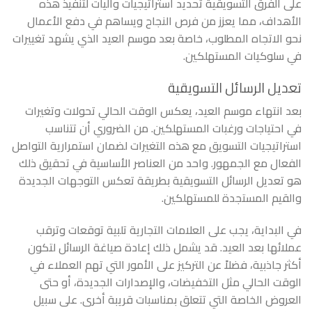
على الفرق التسويقية تحديد استراتيجيات وآليات لتنفيذ هذه
الأهداف، مما يعزز من فرص النجاح ويساهم في دفع الأعمال
نحو الاتجاه المطلوب، خاصة بعد موسم العيد الذي يشهد تغييرات
في سلوكيات المستهلكين.
تعديل الرسائل التسويقية
بعد انتهاء موسم العيد، يعكس الوقت الحالي تحولات وتغيرات
في احتياجات ورغبات المستهلكين. من الضروري أن تتناسب
استراتيجيات التسويق مع هذه التغيرات لضمان استمرارية التواصل
الفعال مع الجمهور. واحد من العناصر الأساسية في تحقيق ذلك
هو تعديل الرسائل التسويقية بطريقة تعكس التوجهات الجديدة
والقيم المستجدة للمستهلكين.
في البداية، يجب على العلامات التجارية تلبية توقعات وترقب
عملائها بعد العيد. قد يشمل ذلك إعادة صياغة الرسائل لتكون
أكثر جاذبية، فضلاً عن التركيز على الأمور التي تهم العملاء في
الوقت الحالي مثل التخفيضات، والإصدارات الجديدة، أو حتى
العروض الخاصة التي تتعلق بمناسبات قريبة أخرى. على سبيل