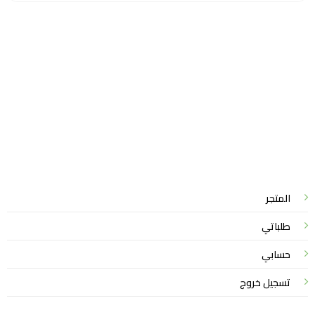
سياسة الخصوصية
للشكاوي والمقترحات
الاستبدال والاسترجاع
شروط الاستخدام
واتساب لاين
© 2026 خدمات احترافية
المتجر
طلباتي
حسابي
تسجيل خروج