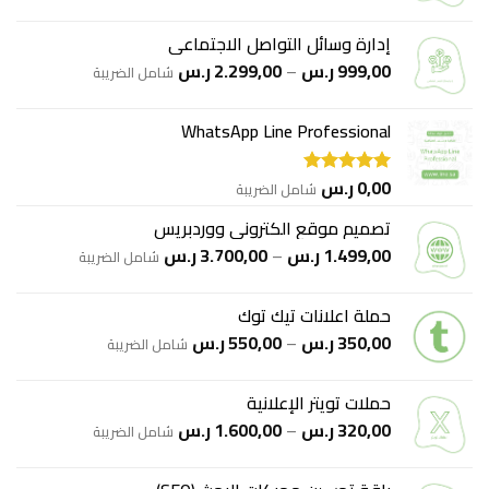
الأصلي
الحالي
هو:
هو:
إدارة وسائل التواصل الاجتماعي
550,00 ر.س.
350,00 ر.س.
نطاق
999,00
ر.س
–
2.299,00
ر.س
شامل الضريبة
السعر:
من
WhatsApp Line Professional
خلال
0,00
ر.س
شامل الضريبة
تم التقييم
5.00
من 5
تصميم موقع الكتروني ووردبريس
نطاق
1.499,00
ر.س
–
3.700,00
ر.س
شامل الضريبة
السعر:
من
حملة اعلانات تيك توك
نطاق
350,00
ر.س
–
550,00
ر.س
خلال
شامل الضريبة
السعر:
من
حملات تويتر الإعلانية
نطاق
320,00
ر.س
–
1.600,00
ر.س
خلال
شامل الضريبة
السعر:
من