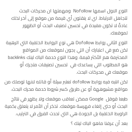
النوع الاول اسمها Nofollow ومهمتها ان محركات البحث
تتجاهل الارتباط. اي لا ينقلون أي قيمة من موقع إلى آخر لذلك
عادةً لا تكون مفيدة في تحسين تصنيف البحث أو الظهور
لموقعك.
النوع الثاني روابط Dofollow هي نوع الروابط الخلفية التي الرهيبة
لكن ضع في اعتبارك أن اللي يجون لموقعك من المواقع
المحترمة هم الأكثر قيمة. وهذا النوع خدمة الباك لينك backlinks
هو المطلوب اللي يساعدك في تحسين تصنيفات متجرك أو
موقعك في محركات البحث.
لكن انتبه فيه روابط dofollow تعتبر سيئة أو قاتله لانها توصلك من
مواقع مشبوههة أو عن طريق كسر شروط خدمة محرك البحث.
طبعا قوقل Google ممكن تعاقب موقعك ولا يظهر في نتائج
البحث أو حتى إلغاء فهرسة موقعك. تذكر أن الأمر لا يتعلق بكمية
الراوبط الخلفية بل الجودة هي التي تحدث الفرق في الترتيب.
بعد أن عرفنا ماهو الباك لينك ؟