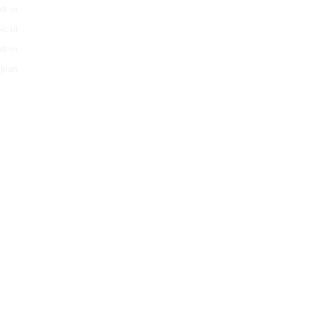
lt-in
ic UI
lt-in
 plan