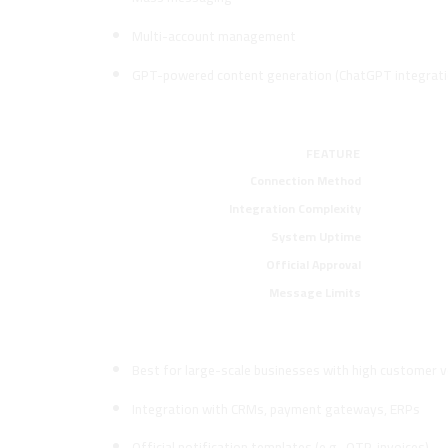
Multi-account management
GPT-powered content generation (ChatGPT integrati
Technical Differences Between
FEATURE
Connection Method
Integration Complexity
System Uptime
Official Approval
Message Limits
Advantages of Using the Officia
Best for large-scale businesses with high customer 
Integration with CRMs, payment gateways, ERPs
Official notification templates (e.g., OTP, invoices)