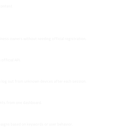
content
license?
usiness owners without needing official registration.
 API?
official API.
u log out from unknown devices after each session.
rs on line.sa?
unts from one dashboard.
iggers?
paigns based on keywords or user behavior.