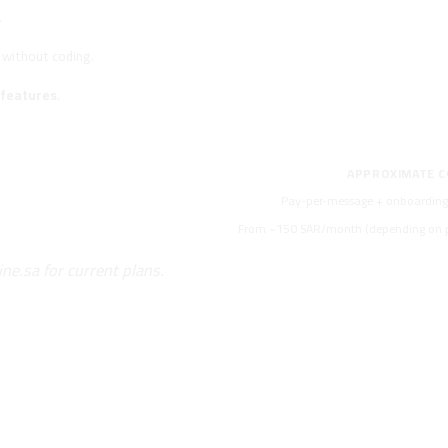
.
without coding.
 features
.
APPROXIMATE 
Pay-per-message + onboarding
From ~150 SAR/month (depending on 
line.sa
for current plans.
re Effectively