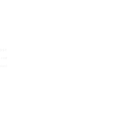
COST
 cost
plan)