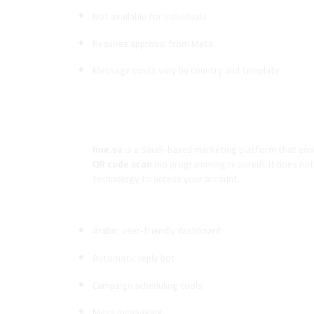
Not available for individuals
Requires approval from Meta
Message costs vary by country and template
What Is WhatsApp Line (line.sa)?
Definition
line.sa
is a Saudi-based marketing platform that en
QR code scan
(no programming required). It does not 
technology to access your account.
Key Features:
Arabic, user-friendly dashboard
Automatic reply bot
Campaign scheduling tools
Mass messaging