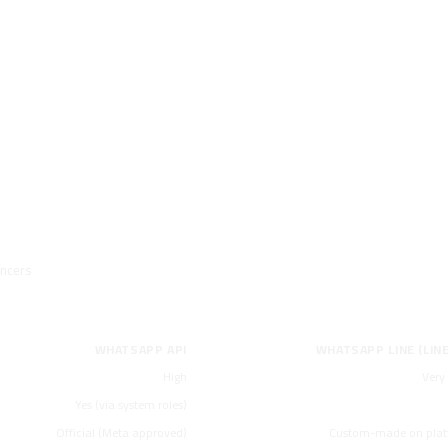
ne via QR Code (line.sa)
ancers
WHATSAPP API
WHATSAPP LINE (LINE
High
Very
Yes (via system roles)
Official (Meta approved)
Custom-made on plat