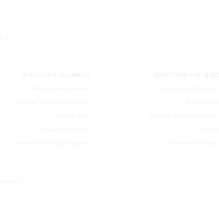
on)
 WhatsApp API and WhatsApp Line
WHATSAPP API (META)
WHATSAPP LINE (LINE
API over secure servers
QR code via WhatsApp
Requires development team
No coding n
Stable, 24/7
Depends on phone connect
Required from Meta
Not req
Based on country/pricing tier
Based on platform
l WhatsApp API
volumes