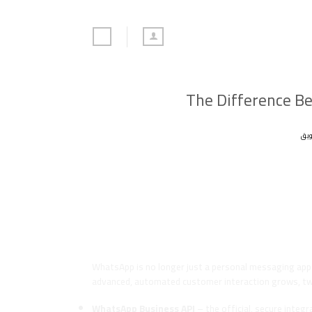
The Difference B
يق
The Difference Between WhatsA
Guide
Introduction: The Rise of Whats
WhatsApp is no longer just a personal messaging ap
advanced, automated customer interaction grows, two
WhatsApp Business API
– the official, secure integ