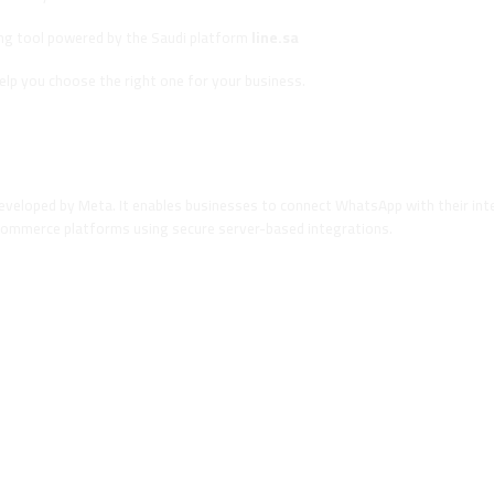
ng tool powered by the Saudi platform
line.sa
help you choose the right one for your business.
API?
developed by Meta. It enables businesses to connect WhatsApp with their int
commerce platforms using secure server-based integrations.