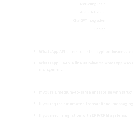
Marketing Tools
Arabic Interface
ChatGPT Integration
Pricing
Security Comparison
WhatsApp API
offers robust encryption, business ver
WhatsApp Line via line.sa
relies on WhatsApp Web en
management.
When Should You Use WhatsApp
If you’re a
medium-to-large enterprise
with struct
If you require
automated transactional messagin
If you need
integration with ERP/CRM systems
.
When Should You Use WhatsApp L