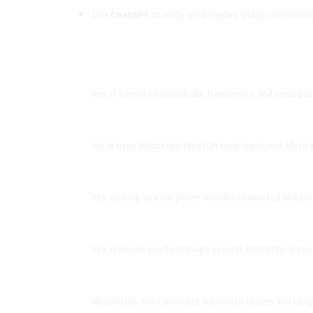
Use
ChatGPT
to write auto-replies and promotional 
FAQs
1. Can I use line.sa without a commercial 
Yes, it’s open to individuals, freelancers, and small b
2. Does line.sa use the official WhatsApp
No. It uses WhatsApp Web (QR code login), not Meta’s 
3. Is it safe to use line.sa?
Yes, as long as your phone remains connected and yo
4. Can I manage multiple WhatsApp numbe
Yes, it allows you to manage several WhatsApp acco
5. Can I automate messages based on tr
Absolutely. You can create automatic replies and cam