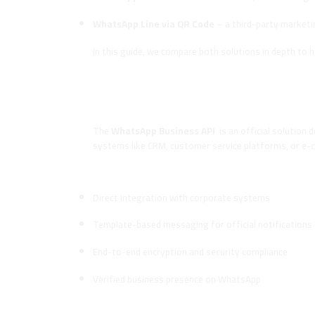
WhatsApp Line via QR Code
– a third-party marketi
In this guide, we compare both solutions in depth to 
What Is the WhatsApp Business 
Definition and How It Works
The
WhatsApp Business API
is an official solution 
systems like CRM, customer service platforms, or e-
Main Features:
Direct integration with corporate systems
Template-based messaging for official notifications
End-to-end encryption and security compliance
Verified business presence on WhatsApp
Limitations: