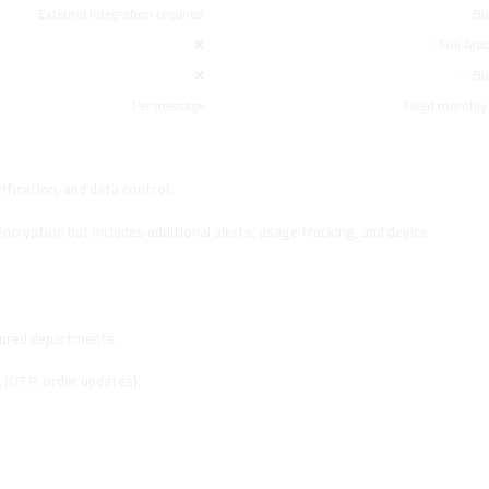
External integration required
Bui
❌
✅ Full Arab
❌
✅ Bui
Per message
Fixed monthly
ification, and data control.
cryption but includes additional alerts, usage tracking, and device
 API?
ured departments.
g
(OTP, order updates).
ine (line.sa)?