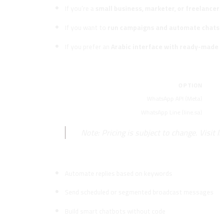
If you’re a
small business, marketer, or freelancer
If you want to
run campaigns and automate chats
If you prefer an
Arabic interface with ready-made
Pricing and Licensing
OPTION
WhatsApp API (Meta)
WhatsApp Line (line.sa)
Note: Pricing is subject to change. Visit
How Line.sa Helps You Market Mo
Automate replies based on keywords
Send scheduled or segmented broadcast messages
Build smart chatbots without code