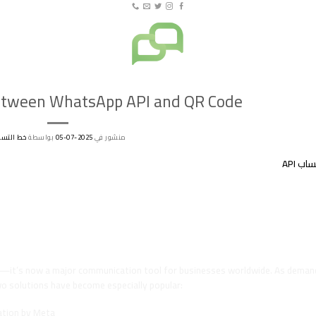
etween WhatsApp API and QR Code
منشور في
2025-07-05
بواسطة
خط التسو
pp API and QR Code – A Complete Business
App Business Solutions
p—it’s now a major communication tool for businesses worldwide. As deman
 solutions have become especially popular:
ration by Meta