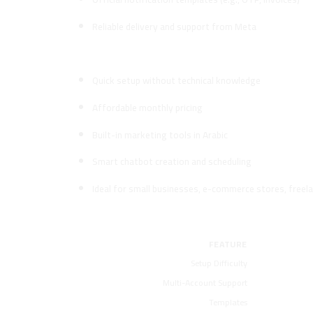
Reliable delivery and support from Meta
Advantages of Using WhatsApp Li
Quick setup without technical knowledge
Affordable monthly pricing
Built-in marketing tools in Arabic
Smart chatbot creation and scheduling
Ideal for small businesses, e-commerce stores, freel
Side-by-Side Comparison
FEATURE
Setup Difficulty
Multi-Account Support
Templates